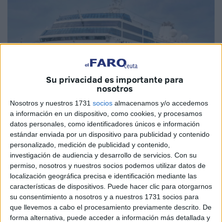
Su privacidad es importante para
nosotros
Nosotros y nuestros 1731
socios
almacenamos y/o accedemos
a información en un dispositivo, como cookies, y procesamos
datos personales, como identificadores únicos e información
Imagen cedida
estándar enviada por un dispositivo para publicidad y contenido
personalizado, medición de publicidad y contenido,
investigación de audiencia y desarrollo de servicios.
Con su
permiso, nosotros y nuestros socios podemos utilizar datos de
localización geográfica precisa e identificación mediante las
Comienza el buen tiempo y siguen llegando los primeros
características de dispositivos. Puede hacer clic para otorgarnos
cruceros
de la temporada a Ceuta. El primero de la
su consentimiento a nosotros y a nuestros 1731 socios para
temporada ya lo hizo el pasado 30 de abril cuando el
que llevemos a cabo el procesamiento previamente descrito. De
forma alternativa, puede acceder a información más detallada y
Muelle España
se llenaba de turistas que desembarcaban