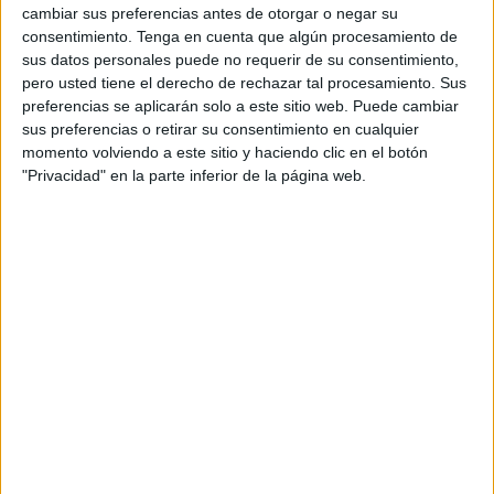
cambiar sus preferencias antes de otorgar o negar su
en nuestra ciudad en la parada que hizo
el ‘World
consentimiento.
Tenga en cuenta que algún procesamiento de
Traveller’
para que pudieran visitarla.
sus datos personales puede no requerir de su consentimiento,
pero usted tiene el derecho de rechazar tal procesamiento. Sus
La apuesta de Ceuta por el turismo de cruceros sigue más
preferencias se aplicarán solo a este sitio web. Puede cambiar
firme que nunca y la
Autoridad Portuaria
de Ceuta ha
sus preferencias o retirar su consentimiento en cualquier
momento volviendo a este sitio y haciendo clic en el botón
anunciado este miércoles que un nuevo buque hará
"Privacidad" en la parte inferior de la página web.
escala en la ciudad. Será este sábado, 1 de junio, cuando
el puerto reciba a los turistas que viajan abordo del
'
Azamara Quest', un
buque de la compañía Azamara.
"Este lujoso buque estará varias horas en nuestra ciudad y
vendrá con unos 650
pasajeros
y 400 tripulantes de
diversas nacionalidades que podrán disfrutar de los
encantos de Ceuta. También realizarán excursiones
guiadas a través de
Turismo de Ceuta. ¡Os esperamos!",
ha anunciado la Autoridad Portuaria a través de su perfil
en la red social X (antiguo Twitter).