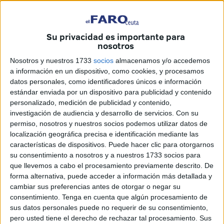
En este encuentro, el autor ha podido compartir
experiencias con los presentes, quienes recordaban y se
sentían reflejados con muchas de las historias que dan
Su privacidad es importante para
nosotros
forma a este libro y que es un homenaje a la ciudad de
esos años.
Nosotros y nuestros 1733
socios
almacenamos y/o accedemos
a información en un dispositivo, como cookies, y procesamos
Un libro de vivencias y recuerdos
datos personales, como identificadores únicos e información
estándar enviada por un dispositivo para publicidad y contenido
personalizado, medición de publicidad y contenido,
Según ha contado Viruel, en el libro ‘El cruce del Morro’ se
investigación de audiencia y desarrollo de servicios.
Con su
cuentan “las vivencias y recuerdos de alguien que vivió en
permiso, nosotros y nuestros socios podemos utilizar datos de
los 60 y en los 70 y
las conductas que había en la
localización geográfica precisa e identificación mediante las
características de dispositivos. Puede hacer clic para otorgarnos
ciudad en aquella época, que prácticamente se
su consentimiento a nosotros y a nuestros 1733 socios para
repetían en todas las casas
, no solo en esa barriada”.
que llevemos a cabo el procesamiento previamente descrito. De
forma alternativa, puede acceder a información más detallada y
De esos recuerdos, ha destacado que “
no eran
cambiar sus preferencias antes de otorgar o negar su
necesarios los teléfonos móviles.
Nosotros nos
consentimiento.
Tenga en cuenta que algún procesamiento de
reuníamos y nos bastaba con ir a un sitio o a la casa de
sus datos personales puede no requerir de su consentimiento,
pero usted tiene el derecho de rechazar tal procesamiento. Sus
alguien para saber donde estaban”.