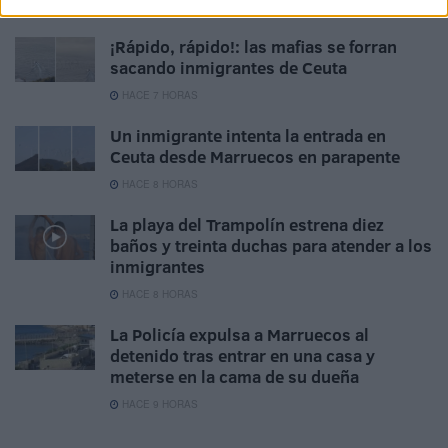
HACE 7 HORAS
¡Rápido, rápido!: las mafias se forran
sacando inmigrantes de Ceuta
HACE 7 HORAS
Un inmigrante intenta la entrada en
Ceuta desde Marruecos en parapente
HACE 8 HORAS
La playa del Trampolín estrena diez
baños y treinta duchas para atender a los
inmigrantes
HACE 8 HORAS
La Policía expulsa a Marruecos al
detenido tras entrar en una casa y
meterse en la cama de su dueña
HACE 9 HORAS