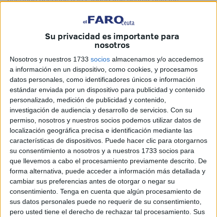
pasando después a la Ciudad tras asumir esta las
competencias.
Luis Weil Alcaraz,
uno de los grandes impulsores del
Su privacidad es importante para
nosotros
tejido industrial ceutí, especialmente con la firma de su
mismo apellido como la empresa de gaseosas, sifones y
Nosotros y nuestros 1733
socios
almacenamos y/o accedemos
los refrescos Kist, además de la también desaparecida
a información en un dispositivo, como cookies, y procesamos
datos personales, como identificadores únicos e información
fábrica de cerveza África Star.
estándar enviada por un dispositivo para publicidad y contenido
personalizado, medición de publicidad y contenido,
Mercedes Medina
, diputada de la Asamblea (1995 – 99),
investigación de audiencia y desarrollo de servicios.
Con su
Premio María de Eza 2019 y activa representante de
permiso, nosotros y nuestros socios podemos utilizar datos de
CERMI Ceuta y de la asociación ALCER.
localización geográfica precisa e identificación mediante las
características de dispositivos. Puede hacer clic para otorgarnos
José Manuel Ávila Rivera
, diputado de la Asamblea
su consentimiento a nosotros y a nuestros 1733 socios para
(2014 – 2019), funcionario médico del IMSERSO, tuvo
que llevemos a cabo el procesamiento previamente descrito. De
forma alternativa, puede acceder a información más detallada y
también su consulta privada en Hadú. Miembro del I.E.C.,
cambiar sus preferencias antes de otorgar o negar su
colaborador de este diario y gran promotor de la pesca
consentimiento.
Tenga en cuenta que algún procesamiento de
submarina local, recientemente había perdido a su madre
sus datos personales puede no requerir de su consentimiento,
y a su mujer.
pero usted tiene el derecho de rechazar tal procesamiento. Sus