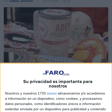
Por
Isabel Jiménez
20/11/2025 - 18:32
Imagen de archivo
Su privacidad es importante para
nosotros
Nosotros y nuestros 1733
socios
almacenamos y/o accedemos
El senador del Partido Popular por Ceuta,
Abdelhakim
a información en un dispositivo, como cookies, y procesamos
Abdeselam
, ha llevado la crítica situación de los
datos personales, como identificadores únicos e información
estándar enviada por un dispositivo para publicidad y contenido
pacientes con
enfermedades raras
al debate nacional.