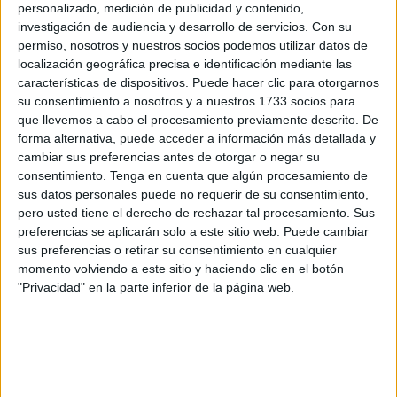
personalizado, medición de publicidad y contenido,
investigación de audiencia y desarrollo de servicios.
Con su
Su intervención ha tenido lugar en la Comisión de
permiso, nosotros y nuestros socios podemos utilizar datos de
Sanidad, donde ha comparecido
Remedios Martel
localización geográfica precisa e identificación mediante las
Gómez
, representante del Observatorio Legislativo de
características de dispositivos. Puede hacer clic para otorgarnos
Enfermedades Raras y
Medicamentos Huérfanos
. El
su consentimiento a nosotros y a nuestros 1733 socios para
objetivo de la sesión fue analizar la situación real de estos
que llevemos a cabo el procesamiento previamente descrito. De
forma alternativa, puede acceder a información más detallada y
pacientes en España y las serias
dificultades de acceso
cambiar sus preferencias antes de otorgar o negar su
a los medicamentos necesarios.
consentimiento.
Tenga en cuenta que algún procesamiento de
sus datos personales puede no requerir de su consentimiento,
Abdeselam ha destacado que estas patologías, debido a
pero usted tiene el derecho de rechazar tal procesamiento. Sus
su
baja prevalencia
, su etiología dificultosa y su evolución
preferencias se aplicarán solo a este sitio web. Puede cambiar
compleja, exigen una respuesta sanitaria que sea
sus preferencias o retirar su consentimiento en cualquier
momento volviendo a este sitio y haciendo clic en el botón
especializada, multidisciplinar y, sobre todo, accesible
.
"Privacidad" en la parte inferior de la página web.
En este contexto, el senador ha defendido que la
estrategia nacional debe cimentarse en tres pilares
fundamentales: la
financiación
adecuada, la
equidad
territorial
y una
accesibilidad efectiva
para todos los
ciudadanos.