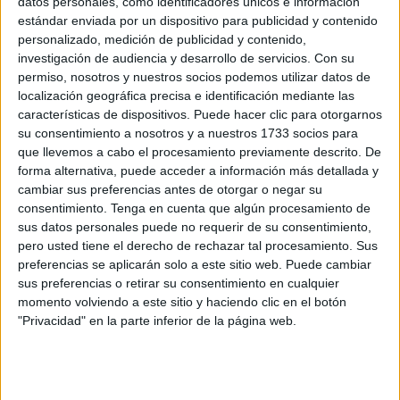
datos personales, como identificadores únicos e información
estándar enviada por un dispositivo para publicidad y contenido
Conocido en los medios vaticanos por su
pasión
personalizado, medición de publicidad y contenido,
futbolística
, el purpurado, que estuvo entre los nombres
investigación de audiencia y desarrollo de servicios.
Con su
permiso, nosotros y nuestros socios podemos utilizar datos de
mencionados como papable en el último cónclave,
localización geográfica precisa e identificación mediante las
aseguró que vivió la jornada con el corazón “entero en
características de dispositivos. Puede hacer clic para otorgarnos
Paraguay y entero en Marruecos” aseveró a medios
su consentimiento a nosotros y a nuestros 1733 socios para
paraguayos.
que llevemos a cabo el procesamiento previamente descrito. De
forma alternativa, puede acceder a información más detallada y
cambiar sus preferencias antes de otorgar o negar su
Dos tandas de penaltis, un mismo
consentimiento.
Tenga en cuenta que algún procesamiento de
desenlace feliz
sus datos personales puede no requerir de su consentimiento,
pero usted tiene el derecho de rechazar tal procesamiento. Sus
preferencias se aplicarán solo a este sitio web. Puede cambiar
Paraguay eliminó a Alemania en la ronda de dieciseisavos
sus preferencias o retirar su consentimiento en cualquier
de final tras un 1-1 en el tiempo reglamentario, resuelto
momento volviendo a este sitio y haciendo clic en el botón
finalmente en la tanda de penaltis por 3-4. El combinado
"Privacidad" en la parte inferior de la página web.
guaraní se adelantó con un gol de Julio Enciso poco antes
del descanso, aunque Kai Havertz empató para los
alemanes al poco de reiniciarse el segundo tiempo.