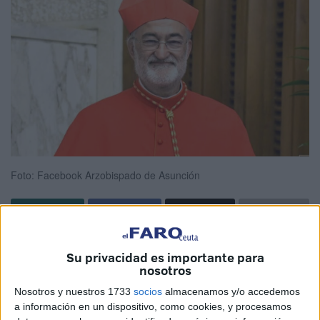
Foto: Facebook Arzobispado de Asunción
El cardenal
Cristóbal López, arzobispo de Rabat y de
Su privacidad es importante para
nacionalidad paraguaya
, celebró este lunes la
nosotros
clasificación de Paraguay y Marruecos a los octavos
Nosotros y nuestros 1733
socios
almacenamos y/o accedemos
de final del
Mundial 2026
con una reflexión que mezcló
a información en un dispositivo, como cookies, y procesamos
humor, diplomacia y orgullo por ambas selecciones.