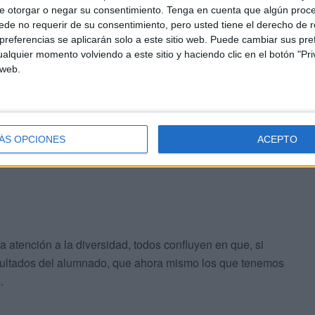
e otorgar o negar su consentimiento.
Tenga en cuenta que algún proc
de no requerir de su consentimiento, pero usted tiene el derecho de r
referencias se aplicarán solo a este sitio web. Puede cambiar sus pref
óstico hace de la situación actual y cuál diría que
alquier momento volviendo a este sitio y haciendo clic en el botón "Pri
 web.
pal objetivo de la persona que asuma este cargo de
.
ÁS OPCIONES
ACEPTO
 atención a la diversidad, todos confluyen en que, si
sultados del alumnado, que ahora mismo los que tenemos
.