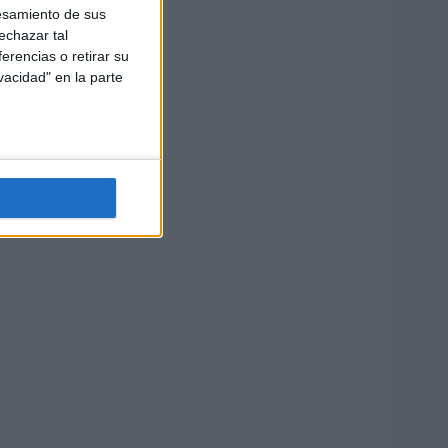
esamiento de sus
echazar tal
erencias o retirar su
vacidad" en la parte