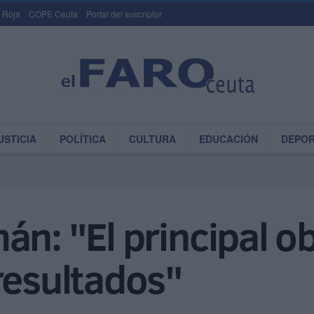
 Roja
COPE Ceuta
Portal del suscriptor
USTICIA
POLÍTICA
CULTURA
EDUCACIÓN
DEPO
n: "El principal ob
resultados"