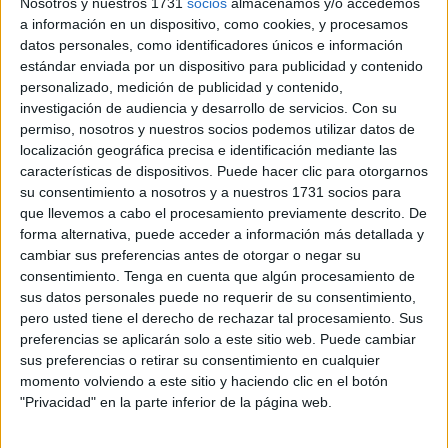
Nosotros y nuestros 1731
socios
almacenamos y/o accedemos
20:30 horas desde el Santuario de Nuestra Señora de
a información en un dispositivo, como cookies, y procesamos
África, en una tarde marcada por el recogimiento y
la
datos personales, como identificadores únicos e información
estándar enviada por un dispositivo para publicidad y contenido
devoción de los fieles.
personalizado, medición de publicidad y contenido,
investigación de audiencia y desarrollo de servicios.
Con su
Una espera que vale la pena
permiso, nosotros y nuestros socios podemos utilizar datos de
localización geográfica precisa e identificación mediante las
Mucho antes de que se abrieran las puertas del templo,
características de dispositivos. Puede hacer clic para otorgarnos
su consentimiento a nosotros y a nuestros 1731 socios para
cientos de personas
ya aguardaban a las puertas
del
que llevemos a cabo el procesamiento previamente descrito. De
Santuario para presenciar uno de los momentos más
forma alternativa, puede acceder a información más detallada y
emotivos de este Lunes Santo.
cambiar sus preferencias antes de otorgar o negar su
consentimiento.
Tenga en cuenta que algún procesamiento de
El ambiente que se respiraba en la Plaza de África era de
sus datos personales puede no requerir de su consentimiento,
silencio, expectación y fe,
en una escena que refleja el
pero usted tiene el derecho de rechazar tal procesamiento. Sus
preferencias se aplicarán solo a este sitio web. Puede cambiar
espíritu propio de la Semana Santa.
sus preferencias o retirar su consentimiento en cualquier
momento volviendo a este sitio y haciendo clic en el botón
Cuando el paso ha comenzado a cruzar las puertas del
"Privacidad" en la parte inferior de la página web.
templo, los fieles han acompañado con respeto y emoción
la salida del Cristo de la Vera Cruz
, iniciando así un