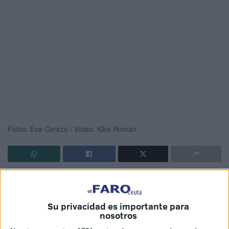
Fotos: Eva Cerezo / Vídeo: Kike Román
La Hermandad de la Vera Cruz
ha vuelto a encontrarse
este
Lunes Santo
con las calles de Ceuta procesionando
a un Cristo arropado por cientos de fieles.
Su privacidad es importante para
nosotros
El paso del Cristo de la Vera Cruz ha salido pasadas las