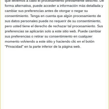
que llevemos a cabo el procesamiento previamente descrito. De
llevará a cabo
en la plaza de África
el próximo 17 de
forma alternativa, puede acceder a información más detallada y
cambiar sus preferencias antes de otorgar o negar su
marzo.
consentimiento.
Tenga en cuenta que algún procesamiento de
sus datos personales puede no requerir de su consentimiento,
Según ha comentado su hermano mayor, Pedro Mariscal,
pero usted tiene el derecho de rechazar tal procesamiento. Sus
“se trata de una celebración muy especial para la cofradía
preferencias se aplicarán solo a este sitio web. Puede cambiar
porque le damos a la oportunidad a todas las personas
sus preferencias o retirar su consentimiento en cualquier
que lo deseen tanto a portar a nuestra imagen Titular como
momento volviendo a este sitio y haciendo clic en el botón
"Privacidad" en la parte inferior de la página web.
a leer alguna de las estaciones de las que se compone el
Vía Crucis”.
Además, añadió que esta nueva ubicación para la
celebración de este acto tiene algunas limitaciones ya que
“en Hadú el recorrido entre las estaciones es más largo y
en la plaza de África tenemos que recortarlo porque no
tenemos tanto espacio, pero se trata de una ocasión muy
importante para la hermandad porque es cuando todos los
ceutíes tienen la oportunidad de portar a nuestro Cristo y
llevarlo en sus hombros. No hace falta ser hermano para