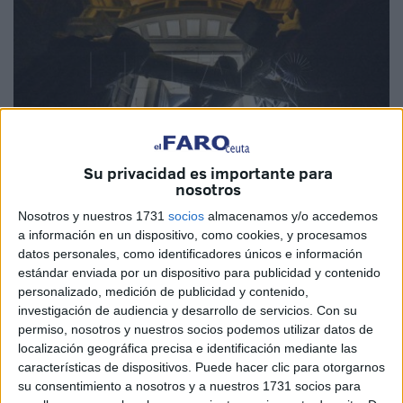
Su privacidad es importante para
nosotros
Nosotros y nuestros 1731
socios
almacenamos y/o accedemos
Imagen de Archivo
a información en un dispositivo, como cookies, y procesamos
datos personales, como identificadores únicos e información
estándar enviada por un dispositivo para publicidad y contenido
personalizado, medición de publicidad y contenido,
El Santísimo Cristo
de la Encrucijada
saldrá un año más
investigación de audiencia y desarrollo de servicios.
Con su
en su
Solemne Vía Crucis
por Ceuta que
permiso, nosotros y nuestros socios podemos utilizar datos de
localización geográfica precisa e identificación mediante las
tradicionalmente se ha celebrado por las calles de la
características de dispositivos. Puede hacer clic para otorgarnos
barriada de Hadú
pero que, debido al nuevo
su consentimiento a nosotros y a nuestros 1731 socios para
emplazamiento en el que se encuentra la cofradía, se