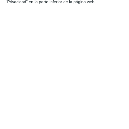
"Privacidad" en la parte inferior de la página web.
Un estado de conservación
preocupante
El informe técnico elaborado por el restaurador
José María