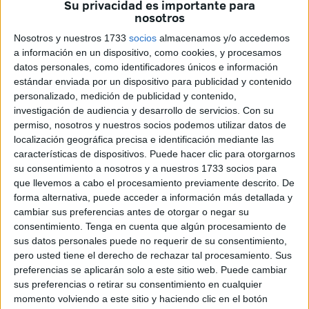
Su privacidad es importante para
Cristo del Puente
, emprenderá esta semana su viaje a
nosotros
Sevilla para someterse a un
proceso integral de
Nosotros y nuestros 1733
socios
almacenamos y/o accedemos
restauración
que permitirá frenar el deterioro acumulado
a información en un dispositivo, como cookies, y procesamos
por el paso de los siglos y recuperar parte de su aspecto
datos personales, como identificadores únicos e información
original.
estándar enviada por un dispositivo para publicidad y contenido
personalizado, medición de publicidad y contenido,
La actuación forma parte del
proyecto de rehabilitación
investigación de audiencia y desarrollo de servicios.
Con su
del Baluarte de los Mallorquines
impulsado por la
permiso, nosotros y nuestros socios podemos utilizar datos de
localización geográfica precisa e identificación mediante las
Ciudad Autónoma, aunque la intervención sobre la imagen
características de dispositivos. Puede hacer clic para otorgarnos
destaca por el
valor histórico y artístico de la pieza
.
su consentimiento a nosotros y a nuestros 1733 socios para
que llevemos a cabo el procesamiento previamente descrito. De
La talla, fechada entre finales del
siglo XV y comienzos
forma alternativa, puede acceder a información más detallada y
del XVI
, está considerada una de las
imágenes religiosas
cambiar sus preferencias antes de otorgar o negar su
más antiguas conservadas en Ceuta
.
consentimiento.
Tenga en cuenta que algún procesamiento de
sus datos personales puede no requerir de su consentimiento,
Su relevancia patrimonial ha llevado a incluir su
pero usted tiene el derecho de rechazar tal procesamiento. Sus
preferencias se aplicarán solo a este sitio web. Puede cambiar
recuperación dentro de una actuación más amplia
sus preferencias o retirar su consentimiento en cualquier
destinada a preservar uno de los enclaves más
momento volviendo a este sitio y haciendo clic en el botón
emblemáticos de las
Murallas Reales.