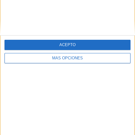
El colofón a esta gala lo pusieron las alumnas de la
escuela de danza de María José Lesmes, quienes también
han recibido un detalle por su colaboración.
ACEPTO
MÁS OPCIONES
Tags:
Día de la Mujer - 8M
IES Abyla
Mujer
Related
Posts