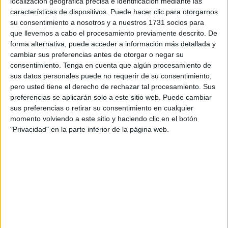
localización geográfica precisa e identificación mediante las
La gala ha comenzado con la intervención de Juan Ángel
características de dispositivos. Puede hacer clic para otorgarnos
Otaola, director del IES, quien dio la bienvenida a todos
su consentimiento a nosotros y a nuestros 1731 socios para
los asistentes y en especial a David Muñoz Arbona,
que llevemos a cabo el procesamiento previamente descrito. De
senador por Ceuta; así como a Alicia Oliveira y Nieves
forma alternativa, puede acceder a información más detallada y
cambiar sus preferencias antes de otorgar o negar su
Crego, de la Dirección Provincial de Educación.
consentimiento.
Tenga en cuenta que algún procesamiento de
sus datos personales puede no requerir de su consentimiento,
Juan Ángel Otaola ha manifestado que "este premio es
pero usted tiene el derecho de rechazar tal procesamiento. Sus
algo muy importante. Todo comienza cuando se hacen
preferencias se aplicarán solo a este sitio web. Puede cambiar
obligatorio los planes e igualdad en los centros", ya que
sus preferencias o retirar su consentimiento en cualquier
"estamos utilizando la educación para ese camino de la
momento volviendo a este sitio y haciendo clic en el botón
"Privacidad" en la parte inferior de la página web.
igualdad y la tolerancia".
Seguidamente, tomó la palabra Pilar Varea, coordinadora
del Plan de Igualdad del IES Abyla, quien ha asegurado
que "trabajamos todos los días en igualdad". "El pasado 8
de marzo se conmemoró el Día de la Mujer y queremos
darles las gracias a todas las mujeres del pasado que han
luchado por los derechos que consiguieron".