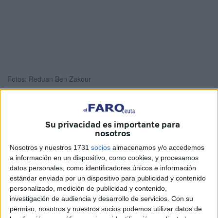
Fotos: Reduan Ben Zakour
Su privacidad es importante para
El Salón de actos del instituto
Abyla
de Ceuta ha vivido
nosotros
este viernes el momento cumbre de su semana
Nosotros y nuestros 1731
socios
almacenamos y/o accedemos
reivindicativa por el Día Internacional de la
Mujer
, que se
a información en un dispositivo, como cookies, y procesamos
celebra cada
8 de marzo
, con la entrega del galardón
datos personales, como identificadores únicos e información
‘Mujer Abyla’ del año 2023 a
Cristina Querol
, profesora
estándar enviada por un dispositivo para publicidad y contenido
titular del Conservatorio Profesional de Música Ángel
personalizado, medición de publicidad y contenido,
investigación de audiencia y desarrollo de servicios.
Con su
García Ruiz y coordinadora de Igualdad de dicho centro.
permiso, nosotros y nuestros socios podemos utilizar datos de