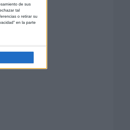
esamiento de sus
echazar tal
erencias o retirar su
vacidad" en la parte