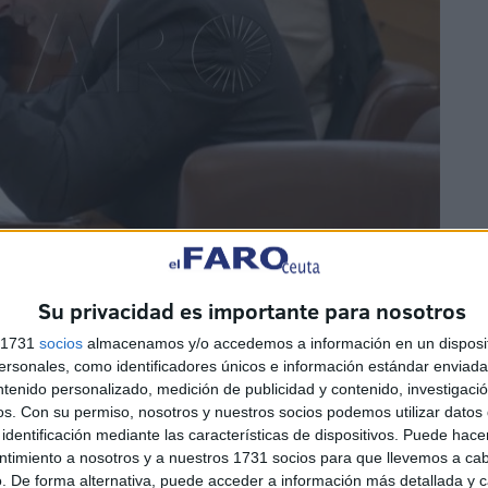
Su privacidad es importante para nosotros
s 1731
socios
almacenamos y/o accedemos a información en un disposit
MDyC
, ha tomado la palabra para trasladarle a Redondo
sonales, como identificadores únicos e información estándar enviada 
des se han sacado de la manga” y le ha recordado que
ntenido personalizado, medición de publicidad y contenido, investigaci
instalaciones portuarias y no todas tienen que ofrecer lo
os.
Con su permiso, nosotros y nuestros socios podemos utilizar datos 
identificación mediante las características de dispositivos. Puede hacer
ntimiento a nosotros y a nuestros 1731 socios para que llevemos a ca
. De forma alternativa, puede acceder a información más detallada y 