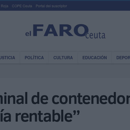
 Roja
COPE Ceuta
Portal del suscriptor
USTICIA
POLÍTICA
CULTURA
EDUCACIÓN
DEPO
inal de contenedor
ía rentable”