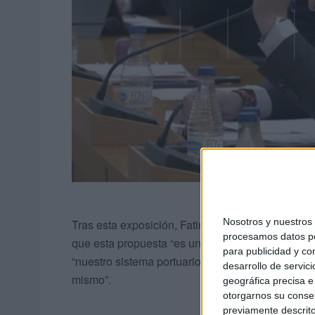
Nosotros y nuestro
Tras esta exposición, Fatima Hamed,
líder del 
procesamos datos per
que esta propuesta “es una ocurrencia que uste
para publicidad y co
“nuestro sistema portuario está compuesto por 28 
desarrollo de servici
mismo”.
geográfica precisa e 
otorgarnos su conse
previamente descrito