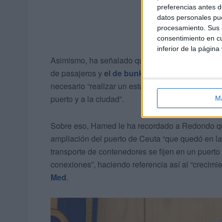
preferencias antes d
datos personales pue
procesamiento. Sus p
consentimiento en cu
inferior de la página
Asimismo, ha señalado que el puerto de Ceuta “se
de pasajeros y
el de bunkers
”. Además, ha indi
necesario “realizar un estudio de viabilidad y tie
puerto y a la ciudad”.
M
Sobre eso, Hamed le ha recordado a Redondo que
ampliación del puerto de Ceuta “que quedó en l
transporte de contenedores se fijen en un puerto
conexiones”, haciendo referencia así al “crecim
Med
.