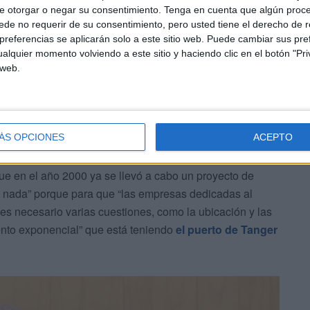
e otorgar o negar su consentimiento.
Tenga en cuenta que algún proc
de no requerir de su consentimiento, pero usted tiene el derecho de r
referencias se aplicarán solo a este sitio web. Puede cambiar sus pref
alquier momento volviendo a este sitio y haciendo clic en el botón "Pri
 web.
 ha caracterizado por ofrecer dos tráficos concretos, el
cado que para crear una terminar de contenedores, sería
ne que tener una rentabilidad y un punto de retorno al
ÁS OPCIONES
ACEPTO
 en el año 2000 ya se llevó a cabo un proyecto de
a nada” porque para que “las empresas dedicadas al
 es necesario varias cuestiones, como la ubicación y las
iento exponencial” que está teniendo
el puerto de Tanger