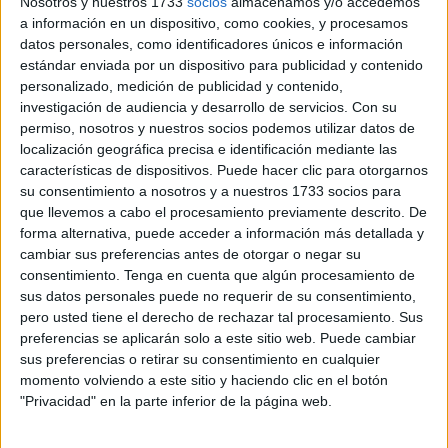
Nosotros y nuestros 1733
socios
almacenamos y/o accedemos
a información en un dispositivo, como cookies, y procesamos
datos personales, como identificadores únicos e información
estándar enviada por un dispositivo para publicidad y contenido
personalizado, medición de publicidad y contenido,
investigación de audiencia y desarrollo de servicios.
Con su
permiso, nosotros y nuestros socios podemos utilizar datos de
localización geográfica precisa e identificación mediante las
características de dispositivos. Puede hacer clic para otorgarnos
su consentimiento a nosotros y a nuestros 1733 socios para
que llevemos a cabo el procesamiento previamente descrito. De
forma alternativa, puede acceder a información más detallada y
cambiar sus preferencias antes de otorgar o negar su
consentimiento.
Tenga en cuenta que algún procesamiento de
El
mejor homenaje
a quienes ya no están es el de “seguir
sus datos personales puede no requerir de su consentimiento,
dando lo mejor de todos nosotros en la
lucha contra el
pero usted tiene el derecho de rechazar tal procesamiento. Sus
preferencias se aplicarán solo a este sitio web. Puede cambiar
narcotráfico
y rogar a la Virgen del Pilar que los ampare
sus preferencias o retirar su consentimiento en cualquier
como ellos hicieron con la sociedad a la que servían”, ha
momento volviendo a este sitio y haciendo clic en el botón
concretado el coronel.
"Privacidad" en la parte inferior de la página web.
Jiménez ha pedido
la implicación de toda la sociedad
en