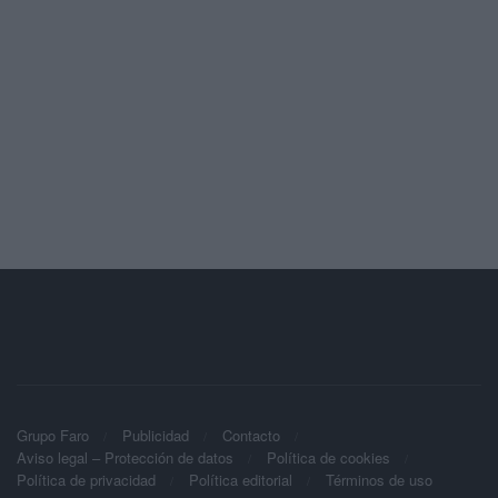
Grupo Faro
Publicidad
Contacto
Aviso legal – Protección de datos
Política de cookies
Política de privacidad
Política editorial
Términos de uso