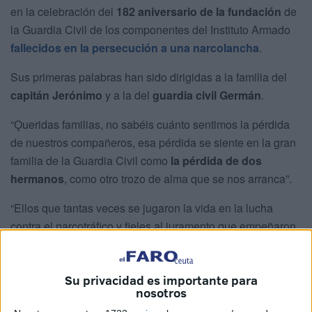
en la celebración del
182 aniversario de la fundación
de
la Guardia Civil de los componentes del Instituto Armado
fallecidos en la persecución a una narcolancha
.
Sus primeras palabras han sido dirigidas a la familia del
capitán Jerónimo
y a la del
guardia civil Germán
.
“Ǫueridas familias, no sabéis cuánto sentimos la pérdida
de nuestros compañeros, esa pérdida se siente en la gran
familia de la Guardia Civil como
la pérdida de dos
hermanos
, como otro trozo de alma que se nos arranca”.
“Ellos que tantas veces se jugaron la vida en la lucha
contra el narcotráfico y fieles al juramento que empeñaron
ya no están con nosotros a bordo de una patrullera, pero
están para siempre en nuestros corazones
”, ha
Su privacidad es importante para
indicado Jiménez.
nosotros