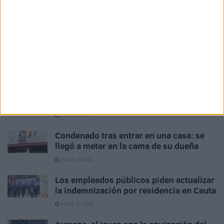
Juan XXIII
HACE 16 HORAS
Hasta 7.000 euros por pase de
inmigrantes Ceuta-Algeciras: el negocio
de la avalancha
HACE 19 HORAS
¡Rápido, rápido!: las mafias se forran
sacando inmigrantes de Ceuta
HACE 1 DÍA
Condenado tras entrar en una casa: se
llegó a meter en la cama de su dueña
HACE 2 DÍAS
Los empleados públicos piden actualizar
la indemnización por residencia en Ceuta
HACE 2 DÍAS