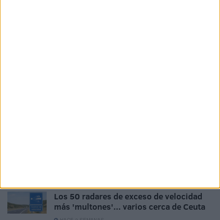
familiares.
Tags:
Accidentes
Marítima y Transportes
Vehículos
Related
Posts
Cuatro años esperando la pintura de los
garajes tras el incendio en antiguo
Poblado Legionario
HACE 2 SEMANAS
Un atropello reaviva las denuncias
vecinales por la inseguridad vial en
Benítez
HACE 2 SEMANAS
Los 50 radares de exceso de velocidad
más 'multones'... varios cerca de Ceuta