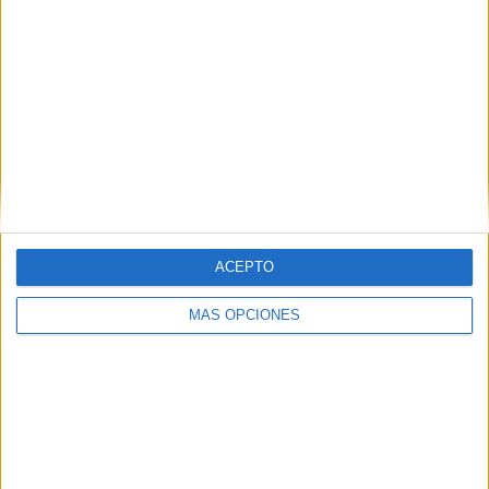
municipios. Este funeral ha simbolizado el cierre de una
semana de duelo, pero también el comienzo de un largo
proceso de recuperación emocional para una comunidad
profundamente marcada por la tragedia.
ACEPTO
MÁS OPCIONES
EFE