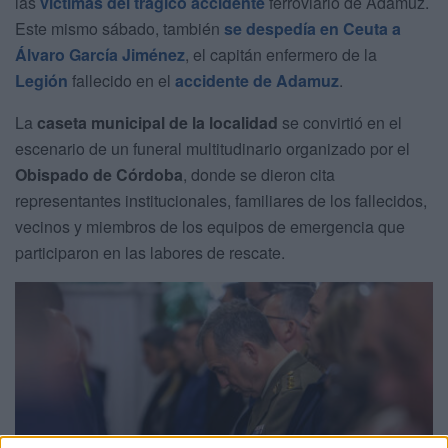
las
víctimas del trágico accidente
ferroviario de Adamuz.
Este mismo sábado, también
se despedía en Ceuta a
Álvaro García Jiménez
, el capitán enfermero de la
Legión
fallecido en el
accidente de Adamuz
.
La
caseta municipal de la localidad
se convirtió en el
escenario de un funeral multitudinario organizado por el
Obispado de Córdoba
, donde se dieron cita
representantes institucionales, familiares de los fallecidos,
vecinos y miembros de los equipos de emergencia que
participaron en las labores de rescate.