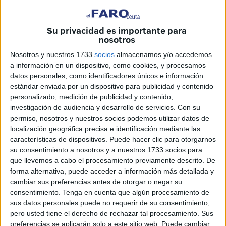
Su privacidad es importante para
nosotros
Nosotros y nuestros 1733
socios
almacenamos y/o accedemos
EFE
a información en un dispositivo, como cookies, y procesamos
datos personales, como identificadores únicos e información
estándar enviada por un dispositivo para publicidad y contenido
Una ceremonia marcada por el dolor
personalizado, medición de publicidad y contenido,
y la solidaridad
investigación de audiencia y desarrollo de servicios.
Con su
permiso, nosotros y nuestros socios podemos utilizar datos de
localización geográfica precisa e identificación mediante las
El funeral fue presidido por el
obispo de Córdoba, Jesús
características de dispositivos. Puede hacer clic para otorgarnos
Fernández
, y contó con la participación de
una veintena
su consentimiento a nosotros y a nuestros 1733 socios para
de sacerdotes
, entre ellos el párroco de San Andrés, en
que llevemos a cabo el procesamiento previamente descrito. De
Adamuz, y el obispo emérito
Demetrio Fernández
.
forma alternativa, puede acceder a información más detallada y
cambiar sus preferencias antes de otorgar o negar su
En el altar, la
imagen de la Virgen del Sol
, patrona de la
consentimiento.
Tenga en cuenta que algún procesamiento de
sus datos personales puede no requerir de su consentimiento,
localidad, presidía una ceremonia cargada de simbolismo,
pero usted tiene el derecho de rechazar tal procesamiento. Sus
en la que se recordó a las 45 personas que perdieron la
preferencias se aplicarán solo a este sitio web. Puede cambiar