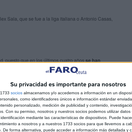
ex Sala, que se fue a la liga italiana o Antonio Casas,
ad, puesto que en los últimos cuatro años
se han
distintas
. En Segunda Federación cuando ambos
 ascendió una temporada antes; y ahora se ven en la
Su privacidad es importante para nosotros
s 1733
socios
almacenamos y/o accedemos a información en un disposit
sonales, como identificadores únicos e información estándar enviada 
ntenido personalizado, medición de publicidad y contenido, investigaci
os.
Con su permiso, nosotros y nuestros socios podemos utilizar datos 
identificación mediante las características de dispositivos. Puede hacer
ntimiento a nosotros y a nuestros 1733 socios para que llevemos a ca
. De forma alternativa, puede acceder a información más detallada y 