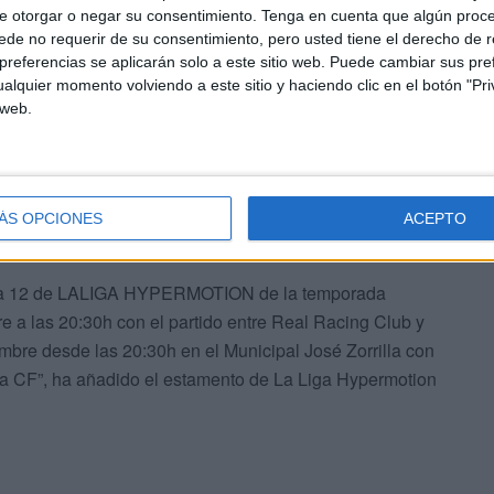
seis duelos previos. Cuatro empates y dos victorias
e otorgar o negar su consentimiento.
Tenga en cuenta que algún proc
de no requerir de su consentimiento, pero usted tiene el derecho de r
referencias se aplicarán solo a este sitio web. Puede cambiar sus pref
alquier momento volviendo a este sitio y haciendo clic en el botón "Pri
 web.
ÁS OPCIONES
ACEPTO
nada 12 de LALIGA HYPERMOTION de la temporada
e a las 20:30h con el partido entre Real Racing Club y
embre desde las 20:30h en el Municipal José Zorrilla con
da CF”, ha añadido el estamento de La Liga Hypermotion