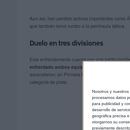
Aun así, han perdido activos importantes como Ál
que también tomó rumbo a la península itálica.
Duelo en tres divisiones
Este enfrentamiento cuenta con una particularid
enfrentado ambos equipos en tres divisiones 
ascendieron; en Primera Federación, el Córdoba
categoría de plata.
Nosotros y nuestro
procesamos datos per
para publicidad y co
desarrollo de servici
geográfica precisa e 
otorgarnos su conse
previamente descrito