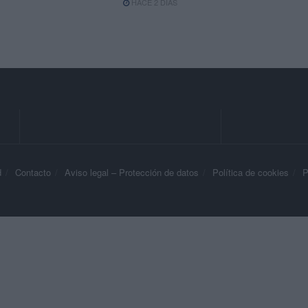
HACE 2 DÍAS
d
Contacto
Aviso legal – Protección de datos
Política de cookies
P