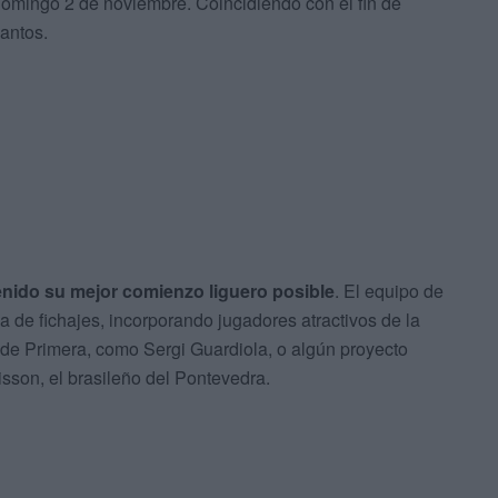
 domingo 2 de noviembre. Coincidiendo con el fin de
antos.
enido su mejor comienzo liguero posible
. El equipo de
 de fichajes, incorporando jugadores atractivos de la
 de Primera, como Sergi Guardiola, o algún proyecto
isson, el brasileño del Pontevedra.