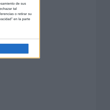
esamiento de sus
echazar tal
erencias o retirar su
vacidad" en la parte