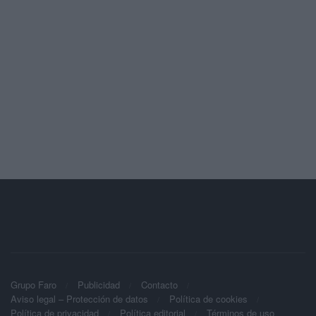
Grupo Faro
Publicidad
Contacto
Aviso legal – Protección de datos
Política de cookies
Política de privacidad
Política editorial
Términos de uso