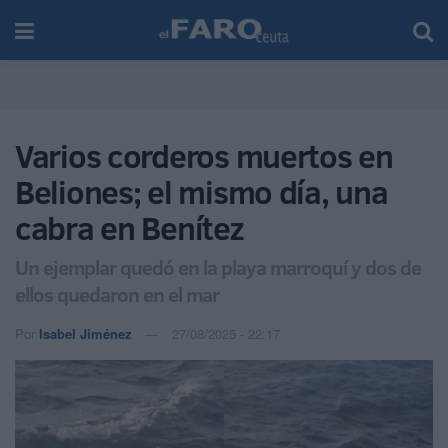
Varios corderos muertos en
Beliones; el mismo día, una
cabra en Benítez
Un ejemplar quedó en la playa marroquí y dos de
ellos quedaron en el mar
Por
Isabel Jiménez
27/08/2025 - 22:17