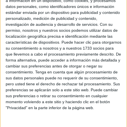
a información en un dispositivo, como cookies, y procesamos
datos personales, como identificadores únicos e información
Un hecho que ha pillado desprevenidos a los vecinos de
estándar enviada por un dispositivo para publicidad y contenido
la localidad fronteriza marroquí, que
desconocen las
personalizado, medición de publicidad y contenido,
investigación de audiencia y desarrollo de servicios.
Con su
circunstancias en las que ha ocurrido este suceso
y
permiso, nosotros y nuestros socios podemos utilizar datos de
cómo ha podido tener este
fatal desenlace
y aparecer
localización geográfica precisa e identificación mediante las
junto a las costas del país vecino.
características de dispositivos. Puede hacer clic para otorgarnos
su consentimiento a nosotros y a nuestros 1733 socios para
Testigos de lo ocurrido asegura que
ni el mismo pastor
,
que llevemos a cabo el procesamiento previamente descrito. De
dueño de estos animales,
sabe lo que ha podido ocurrir
forma alternativa, puede acceder a información más detallada y
y cómo ha dado a parar uno de ellos a este lugar.
cambiar sus preferencias antes de otorgar o negar su
consentimiento.
Tenga en cuenta que algún procesamiento de
Circunstancia que ha despertado la incertidumbre entre los
sus datos personales puede no requerir de su consentimiento,
vecinos de esta localidad.
pero usted tiene el derecho de rechazar tal procesamiento. Sus
preferencias se aplicarán solo a este sitio web. Puede cambiar
Asimismo, expresan que han podido ver a
otros dos en el
sus preferencias o retirar su consentimiento en cualquier
mar que flotaban
en dirección hacia la ciudad autónoma.
momento volviendo a este sitio y haciendo clic en el botón
"Privacidad" en la parte inferior de la página web.
Extrañas apariciones