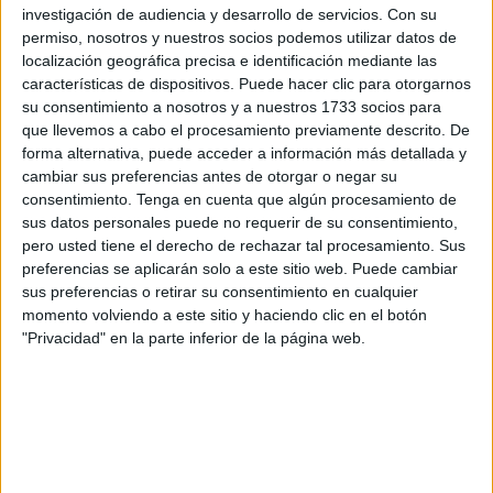
investigación de audiencia y desarrollo de servicios.
Con su
devolver la fe cristiana. De hecho, los Reyes Católicos
permiso, nosotros y nuestros socios podemos utilizar datos de
(Isabel I de Castilla y Fernando II de Aragón),
localización geográfica precisa e identificación mediante las
fundamentalmente, Isabel la Católica (1451-1504),
características de dispositivos. Puede hacer clic para otorgarnos
vigorizaron ese engranaje. En esta tesitura, se inspiró un
su consentimiento a nosotros y a nuestros 1733 socios para
que llevemos a cabo el procesamiento previamente descrito. De
enfoque conjugado de España donde corona, cruz y
forma alternativa, puede acceder a información más detallada y
espada iban asidos de la mano.
cambiar sus preferencias antes de otorgar o negar su
consentimiento.
Tenga en cuenta que algún procesamiento de
Queda claro, que durante centurias, las tropas hispanas
sus datos personales puede no requerir de su consentimiento,
lucharon bajo estandartes, gallardetes y pendones y
pero usted tiene el derecho de rechazar tal procesamiento. Sus
además, acudían a misa antes de cada acción en
preferencias se aplicarán solo a este sitio web. Puede cambiar
sus preferencias o retirar su consentimiento en cualquier
campaña y depositaban su destino genuino al amparo
momento volviendo a este sitio y haciendo clic en el botón
divino.
"Privacidad" en la parte inferior de la página web.
En este entorno y como denominador habitual, la
conjunción de Cuerpos y Armas con las respectivas
corporaciones de culto y procesión, han persistido en los
trechos asentado en su génesis como patrocinio en los
desfiles procesionales, donde los valores cristianos como