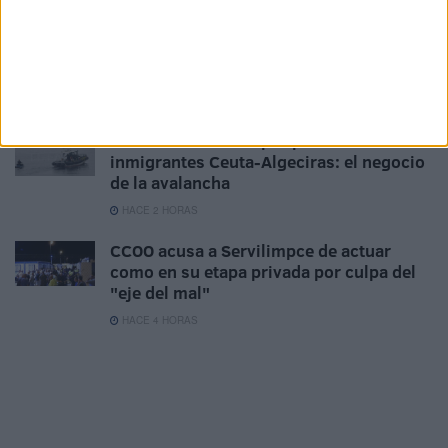
HACE 2 HORAS
Carta abierta a nuestro delegado del
Gobierno
HACE 2 HORAS
Hasta 7.000 euros por pase de
inmigrantes Ceuta-Algeciras: el negocio
de la avalancha
HACE 2 HORAS
CCOO acusa a Servilimpce de actuar
como en su etapa privada por culpa del
"eje del mal"
HACE 4 HORAS