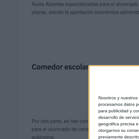
Aulas Abiertas especializadas para el alumnado 
plazas, siendo la aportación económica administr
Comedor escolar
Nosotros y nuestro
procesamos datos per
para publicidad y co
desarrollo de servici
Por otra parte, se han convocado un total de 100
geográfica precisa e 
para el alumnado de centros docentes “sostenido
otorgarnos su conse
autónoma.
previamente descrito