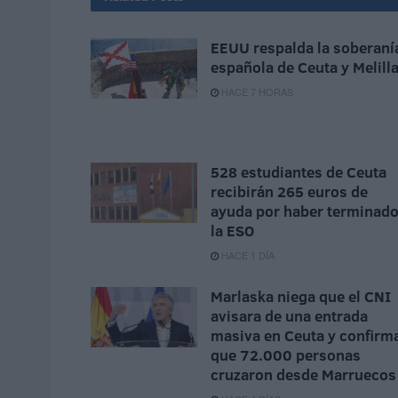
EEUU respalda la soberaní
española de Ceuta y Melill
HACE 7 HORAS
528 estudiantes de Ceuta
recibirán 265 euros de
ayuda por haber terminad
la ESO
HACE 1 DÍA
Marlaska niega que el CNI
avisara de una entrada
masiva en Ceuta y confirm
que 72.000 personas
cruzaron desde Marruecos