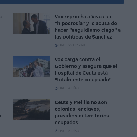
a
Vox reprocha a Vivas su
a
"hipocresía" y le acusa de
hacer "seguidismo ciego" a
las políticas de Sánchez
HACE 23 HORAS
Vox carga contra el
Gobierno y asegura que el
o
hospital de Ceuta está
"totalmente colapsado"
HACE 4 DÍAS
Ceuta y Melilla no son
colonias, enclaves,
a
presidios ni territorios
ocupados
HACE 5 DÍAS