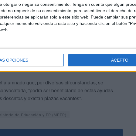
e otorgar o negar su consentimiento.
Tenga en cuenta que algún proc
de no requerir de su consentimiento, pero usted tiene el derecho de r
son aquellos alumnos en situación de acogimiento, hijos
referencias se aplicarán solo a este sitio web. Puede cambiar sus pref
 terrorismo, además de los beneficiarios con carácter
alquier momento volviendo a este sitio y haciendo clic en el botón "Pri
conómicas concurrentes.
 web.
ÁS OPCIONES
ACEPTO
el alumnado que, por diversas circunstancias, se
convocatoria, “podrá ser beneficiario de estas ayudas
s descritos y existan plazas vacantes”.
nisterio de Educación y FP (MEFP)