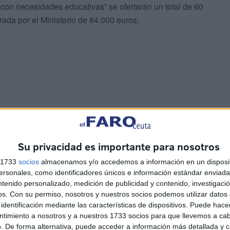
con necesidades educativas” se ofertarán un total de 60
ada por el Ministerio de 84.000 euros.
Su privacidad es importante para nosotros
s 1733
socios
almacenamos y/o accedemos a información en un disposit
sonales, como identificadores únicos e información estándar enviada 
ntenido personalizado, medición de publicidad y contenido, investigaci
os.
Con su permiso, nosotros y nuestros socios podemos utilizar datos 
0 ayudas para sufragar el servicio de comedor escolar
identificación mediante las características de dispositivos. Puede hacer
s con fondos públicos” en este servicio en la ciudad
ntimiento a nosotros y a nuestros 1733 socios para que llevemos a ca
. De forma alternativa, puede acceder a información más detallada y 