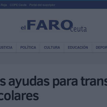
 Roja
COPE Ceuta
Portal del suscriptor
USTICIA
POLÍTICA
CULTURA
EDUCACIÓN
DEPO
s ayudas para tran
colares