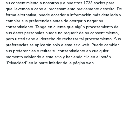
su consentimiento a nosotros y a nuestros 1733 socios para
Enmarcada en la Estrategia Española de Seguridad Vial
que llevemos a cabo el procesamiento previamente descrito. De
2030, que identifica como un área estratégica la
forma alternativa, puede acceder a información más detallada y
‘Tolerancia cero con los comportamientos de riesgo’, esta
cambiar sus preferencias antes de otorgar o negar su
consentimiento.
Tenga en cuenta que algún procesamiento de
vigilancia se estará llevando a cabo hasta el próximo 17
sus datos personales puede no requerir de su consentimiento,
de diciembre.
pero usted tiene el derecho de rechazar tal procesamiento. Sus
preferencias se aplicarán solo a este sitio web. Puede cambiar
Sobre los orígenes de la campaña, desde la Consejería de
sus preferencias o retirar su consentimiento en cualquier
Presidencia y Gobernación han recordado que “el alcohol
momento volviendo a este sitio y haciendo clic en el botón
está presente como factor concurrente o desencadenante
"Privacidad" en la parte inferior de la página web.
en un tercio de los
accidentes mortales
”.
Al respecto han ampliado que “su presencia en la
conducción, dependiendo de su tasa, multiplica entre 2 y
15 el riesgo de sufrir un accidente”.
Asimismo, la DGT insiste en recordar que la única tasa
segura es 0,0% ya que, aún con tasas de alcoholemia
dentro de los márgenes legales permitidos, "nuestro riesgo