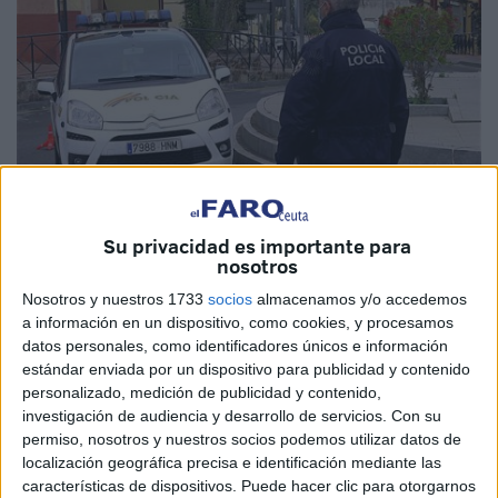
Imagen de archivo
Su privacidad es importante para
nosotros
Nosotros y nuestros 1733
socios
almacenamos y/o accedemos
a información en un dispositivo, como cookies, y procesamos
‘Tolerancia cero con los comportamientos de riesgo’. Esta
datos personales, como identificadores únicos e información
es la premisa de la campaña especial
de la DGT
a la que
estándar enviada por un dispositivo para publicidad y contenido
se ha adherido la
Policía Local
, servicio adscrito a la
personalizado, medición de publicidad y contenido,
Consejería de Presidencia y
Gobernación de Ceuta
, para
investigación de audiencia y desarrollo de servicios.
Con su
permiso, nosotros y nuestros socios podemos utilizar datos de
el control de la tasa de alcohol y presencia de drogas en
localización geográfica precisa e identificación mediante las
conductores
.
características de dispositivos. Puede hacer clic para otorgarnos