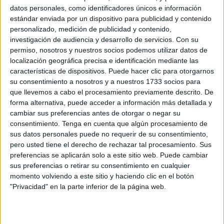
datos personales, como identificadores únicos e información
estándar enviada por un dispositivo para publicidad y contenido
La explotación del restaurante-bar-terraza-comedor
personalizado, medición de publicidad y contenido,
Casinillo de la La Legión viene enmarcada dentro de una
investigación de audiencia y desarrollo de servicios.
Con su
directiva del Plan Marco de Calidad de Vida en el Ejército
permiso, nosotros y nuestros socios podemos utilizar datos de
de Tierra y una instrucción técnica del Plan de Calidad de
localización geográfica precisa e identificación mediante las
Vida en el ámbito de las BAE,S del Ejército de Tierra (en
características de dispositivos. Puede hacer clic para otorgarnos
su consentimiento a nosotros y a nuestros 1733 socios para
este caso Teniente Ruiz).
que llevemos a cabo el procesamiento previamente descrito. De
forma alternativa, puede acceder a información más detallada y
Se trata de una necesidad mínima a satisfacer por la
cambiar sus preferencias antes de otorgar o negar su
Administración, para el personal
militar y civil
que se
consentimiento.
Tenga en cuenta que algún procesamiento de
encuentre destinado en las diferentes unidades ubicadas
sus datos personales puede no requerir de su consentimiento,
en cada Instalación, y para aquel que por las necesidades
pero usted tiene el derecho de rechazar tal procesamiento. Sus
preferencias se aplicarán solo a este sitio web. Puede cambiar
del servicio permanezcan en ellas.
sus preferencias o retirar su consentimiento en cualquier
momento volviendo a este sitio y haciendo clic en el botón
Carta con precios
"Privacidad" en la parte inferior de la página web.
En el pliego de condiciones figuran los
precios
máximos
que deberán tener cada uno de los
platos
, los cuales van