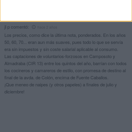
Comments
1
jl p
comentó:
hace 2 años
Los precios, como dice la última nota, ponderados. En los años
50, 60, 70... eran aun más suaves, pues todo lo que se servía
era sin impuestos y sin coste salarial aplicable al consumo.
Las captaciones de voluntarios-forzosos en Camposoto y
Almadraba (CIR 13) entre los quintos del año, barrían con todos
los cocineros y camareros de estilo, con promesa de destino al
final de la avda. de Colón, encima de Fuente Caballos.
¡Que meneo de naipes (y otros papeles) a finales de julio y
diciembre!