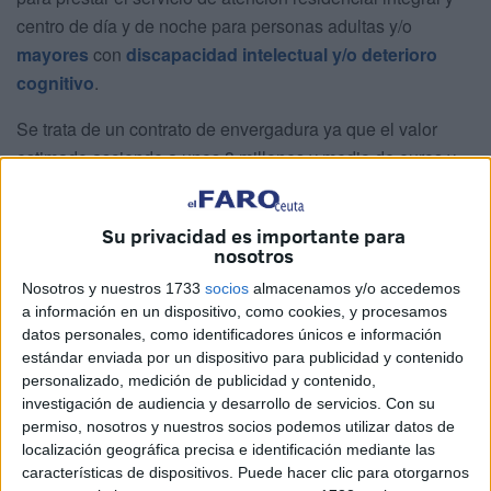
centro de día y de noche para personas adultas y/o
mayores
con
discapacidad intelectual y/o deterioro
cognitivo
.
Se trata de un contrato de envergadura ya que el valor
estimado asciende a unos 3 millones y medio de euros y
por el que no se cuenta con financiación de los fondos de
la Unión Europea.
Su privacidad es importante para
nosotros
En el pliego de prescripciones técnicas se señala el objeto
de esta licitación, así como el servicio que ha de prestar la
Nosotros y nuestros 1733
socios
almacenamos y/o accedemos
a información en un dispositivo, como cookies, y procesamos
empresa y sus objetivos, entre otras cuestiones necesarias
datos personales, como identificadores únicos e información
para poder ofrecer el servicio correcto. Así, tiene por objeto
estándar enviada por un dispositivo para publicidad y contenido
establecer las condiciones que permitan seleccionar una
personalizado, medición de publicidad y contenido,
bolsa o conjunto de plazas o entidades “que sean titulares
investigación de audiencia y desarrollo de servicios.
Con su
permiso, nosotros y nuestros socios podemos utilizar datos de
de
centro de día y/o centro residencial
para personas
localización geográfica precisa e identificación mediante las
mayores de 65 años y mayores de edad con discapacidad
características de dispositivos. Puede hacer clic para otorgarnos
intelectual y/o deterioro cognitivo”.