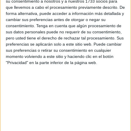
su consentimiento a nosotros y a nuestros 1733 socios para
que llevemos a cabo el procesamiento previamente descrito. De
Este
contrato
está organizado en 2 lotes. Por un lado, en
forma alternativa, puede acceder a información más detallada y
el lote 1 se establecen 21 plazas en centro residencial con
cambiar sus preferencias antes de otorgar o negar su
consentimiento.
Tenga en cuenta que algún procesamiento de
atención integral para personas mayores de 65 años y
sus datos personales puede no requerir de su consentimiento,
mayores de edad con discapacidad intelectual-deterioro
pero usted tiene el derecho de rechazar tal procesamiento. Sus
cognitivo. Por otro lado, el lote 2, engloba 11 plazas de
preferencias se aplicarán solo a este sitio web. Puede cambiar
Centro de estancia diurna y/o 11 plazas centro de estancia
sus preferencias o retirar su consentimiento en cualquier
nocturna para personas mayores y/o con discapacidad
momento volviendo a este sitio y haciendo clic en el botón
"Privacidad" en la parte inferior de la página web.
intelectual-deterioro cognitivo. Las entidades deberán
especificar el lote al que presentan su oferta.