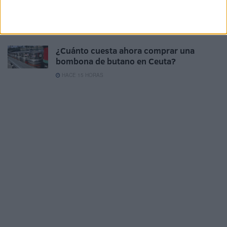
El 'Murube' se pone a punto: todas las
obras previstas, al detalle
HACE 13 HORAS
¿Cuánto cuesta ahora comprar una
bombona de butano en Ceuta?
HACE 15 HORAS