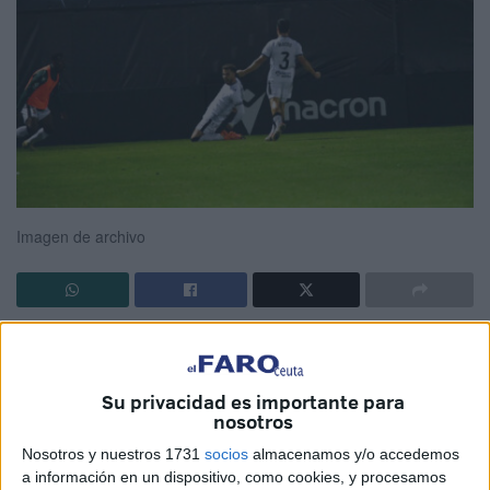
Imagen de archivo
La segunda parte más atípica de la historia del Ceuta
se vivió en el Alfonso Murube este pasado miércoles
por la tarde
. Los caballas volvieron a recibir al Almería
Su privacidad es importante para
nosotros
para un segundo round distinto pero con un resultado
positivo.
Nosotros y nuestros 1731
socios
almacenamos y/o accedemos
a información en un dispositivo, como cookies, y procesamos