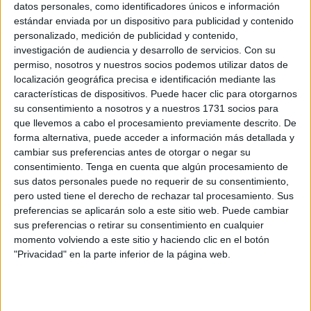
El Ceuta se llevó los
tres puntos tras finiquitar la faena
datos personales, como identificadores únicos e información
estándar enviada por un dispositivo para publicidad y contenido
con un 3-2
en el luminoso
. El Almería fue con todo en el
personalizado, medición de publicidad y contenido,
Alfonso Murube, pero el orgullo de los locales (algo a lo
investigación de audiencia y desarrollo de servicios.
Con su
que remite José Juan Romero constantemente) fue clave
permiso, nosotros y nuestros socios podemos utilizar datos de
para aguantar al que es el mejor equipo de la liga.
localización geográfica precisa e identificación mediante las
características de dispositivos. Puede hacer clic para otorgarnos
su consentimiento a nosotros y a nuestros 1731 socios para
Antes de la suspensión
que llevemos a cabo el procesamiento previamente descrito. De
forma alternativa, puede acceder a información más detallada y
El equipo venía de desempeñar una gran primera parte
cambiar sus preferencias antes de otorgar o negar su
allá por los inicios del mes de noviembre. De hecho,
José
consentimiento.
Tenga en cuenta que algún procesamiento de
sus datos personales puede no requerir de su consentimiento,
Juan recordó lo muy superiores que fueron los
pero usted tiene el derecho de rechazar tal procesamiento. Sus
caballas respecto a los almerienses en aquel medio
preferencias se aplicarán solo a este sitio web. Puede cambiar
choque y cómo
, realmente, la suspensión pudo haber
sus preferencias o retirar su consentimiento en cualquier
cortado su buen juego.
momento volviendo a este sitio y haciendo clic en el botón
"Privacidad" en la parte inferior de la página web.
Terminó con un 1-1 y con un tanto del Almería que solo
pudo generar con un error a balón parado de Guille
Vallejo.