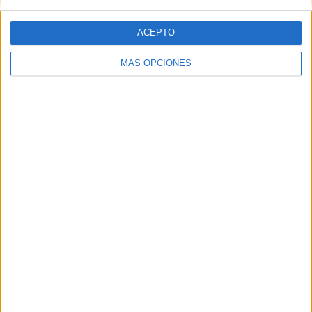
No obstante, muchas de las internadas acabaron siendo
estériles gracias a
los apoyos de Capa y Yago Canter
o,
ACEPTO
que estuvieron a un gran nivel durante los más de 90
minutos de juego.
MÁS OPCIONES
Polémicas arbitrales