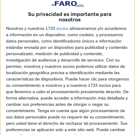
Sin embargo, el equipo de José Juan Romero volvió a
protagonizar una premisa:
competir sin excusas
. Y así,
Su privacidad es importante para
nosotros
resistiendo y avanzando ante la duda, acabaron
llevándose el encuentro de manera holgada,
logrando el
Nosotros y nuestros 1733
socios
almacenamos y/o accedemos
definitivo 0-2.
a información en un dispositivo, como cookies, y procesamos
datos personales, como identificadores únicos e información
estándar enviada por un dispositivo para publicidad y contenido
El protagonismo de los menos
personalizado, medición de publicidad y contenido,
habituales
investigación de audiencia y desarrollo de servicios.
Con su
permiso, nosotros y nuestros socios podemos utilizar datos de
localización geográfica precisa e identificación mediante las
características de dispositivos. Puede hacer clic para otorgarnos
su consentimiento a nosotros y a nuestros 1733 socios para
que llevemos a cabo el procesamiento previamente descrito. De
forma alternativa, puede acceder a información más detallada y
cambiar sus preferencias antes de otorgar o negar su
consentimiento.
Tenga en cuenta que algún procesamiento de
sus datos personales puede no requerir de su consentimiento,
pero usted tiene el derecho de rechazar tal procesamiento. Sus
preferencias se aplicarán solo a este sitio web. Puede cambiar