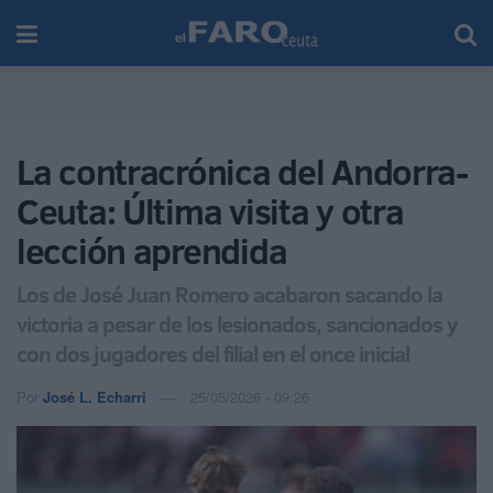
La contracrónica del Andorra-
Ceuta: Última visita y otra
lección aprendida
Los de José Juan Romero acabaron sacando la
victoria a pesar de los lesionados, sancionados y
con dos jugadores del filial en el once inicial
Por
José L. Echarri
25/05/2026 - 09:26