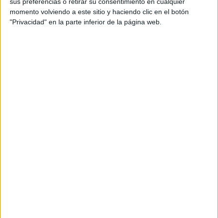
sus preferencias o retirar su consentimiento en cualquier
momento volviendo a este sitio y haciendo clic en el botón
"Privacidad" en la parte inferior de la página web.
A pesar de las bajas de pilares fundamentales como
Marcos, Youness o Matos, el de Gerena salió al campo
con futbolistas que aportaron un
rendimiento notable
y
que aprovecharon
la oportunidad de demostrar el
talento
que atesoran.
Pedro López
echando el cierre en la portería,
Capa
despejando numerosos balones y
Bassinga
sumándose
un nuevo tanto en su registro goleador fueron algunos de
los jugadores que dieron un paso adelante en el partido.
Hubo momentos en los que se sufrió, fruto de las
internadas de un Andorra que apretó a pesar de jugar con
un futbolista menos durante más de 80 minutos. No
obstante, los de José Juan Romero acabaron cerrando el