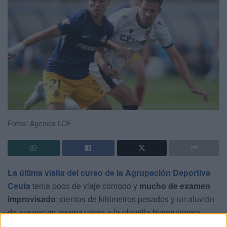
Fotos: Agencia LOF
La última visita del curso de la Agrupación Deportiva
Ceuta
tenía poco de viaje cómodo y
mucho de examen
improvisado
: cientos de kilómetros pesados y un aluvión
de ausencias amenazaban a la plantilla blanquinegra.