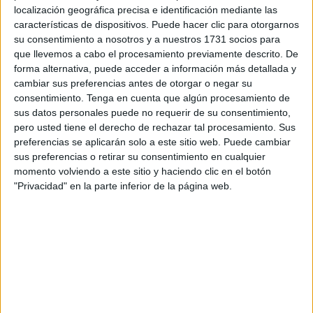
muchos conductores intenten aprovechar
al máximo el
localización geográfica precisa e identificación mediante las
espacio de sus vehículos
.
características de dispositivos. Puede hacer clic para otorgarnos
su consentimiento a nosotros y a nuestros 1731 socios para
Ante esta situación, la
Guardia Civil
ha recordado a través
que llevemos a cabo el procesamiento previamente descrito. De
de su cuenta en redes sociales la importancia de
respetar
forma alternativa, puede acceder a información más detallada y
los límites de carga y asegurar correctamente
cambiar sus preferencias antes de otorgar o negar su
consentimiento.
Tenga en cuenta que algún procesamiento de
cualquier objeto
transportado, ya sea
en el maletero o en
sus datos personales puede no requerir de su consentimiento,
el techo
.
pero usted tiene el derecho de rechazar tal procesamiento. Sus
preferencias se aplicarán solo a este sitio web. Puede cambiar
El aviso de la Guardia Civil insiste en una idea clave:
no
sus preferencias o retirar su consentimiento en cualquier
todo cabe en un solo viaje
. Los vehículos tienen
momento volviendo a este sitio y haciendo clic en el botón
limitaciones tanto de peso como de espacio, y
"Privacidad" en la parte inferior de la página web.
sobrepasarlas puede comprometer seriamente la
seguridad vial
.
Si tienes que transportar "alguna cosilla" de
más en estos días, primero que no
sobrepase carga y longitud de seguridad.
Segundo ancla bien tanto lo que va en tu