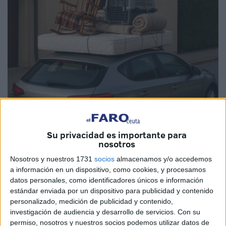
Foto: Guardia Civil
Su privacidad es importante para
nosotros
Nosotros y nuestros 1731
socios
almacenamos y/o accedemos
a información en un dispositivo, como cookies, y procesamos
datos personales, como identificadores únicos e información
Con la llegada de la
Operación Retorno de Semana
estándar enviada por un dispositivo para publicidad y contenido
Santa
, periodo en el que muchos vecinos han disfrutado
personalizado, medición de publicidad y contenido,
de un días de descanso fuera de Ceuta, es habitual que
investigación de audiencia y desarrollo de servicios.
Con su
permiso, nosotros y nuestros socios podemos utilizar datos de