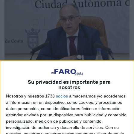
Fotos: Quino
Su privacidad es importante para
nosotros
Nosotros y nuestros 1733
socios
almacenamos y/o accedemos
El Consejo de Gobierno
de este martes se ha centrado
a información en un dispositivo, como cookies, y procesamos
datos personales, como identificadores únicos e información
en distintos aspectos relativos a subvenciones y
estándar enviada por un dispositivo para publicidad y contenido
convenios. Entre ellos la reorganización de la
estructura
personalizado, medición de publicidad y contenido,
de Hacienda en Ceuta
o las ayudas concedidas por parte
investigación de audiencia y desarrollo de servicios.
Con su
del Ministerio de Política Territorial y Memoria
permiso, nosotros y nuestros socios podemos utilizar datos de