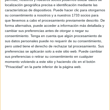
Democrática. Estas suponen 315.000 euros y están dentro
localización geográfica precisa e identificación mediante las
características de dispositivos. Puede hacer clic para otorgarnos
del marco del Plan de Recuperación, Transformación y
su consentimiento a nosotros y a nuestros 1733 socios para
Resiliencia.
que llevemos a cabo el procesamiento previamente descrito. De
forma alternativa, puede acceder a información más detallada y
A esta partida económica se suma otra para financiar dos
cambiar sus preferencias antes de otorgar o negar su
programas de
violencia de género
, en concreto, un
consentimiento.
Tenga en cuenta que algún procesamiento de
proyecto de intervención psicosocial con hombres
sus datos personales puede no requerir de su consentimiento,
pero usted tiene el derecho de rechazar tal procesamiento. Sus
condenados por infracciones de esta índole y una serie de
preferencias se aplicarán solo a este sitio web. Puede cambiar
cursos de formación para capacitar a mujeres ante
sus preferencias o retirar su consentimiento en cualquier
situaciones y escenarios relacionados con esta lacra
momento volviendo a este sitio y haciendo clic en el botón
social. Este gasto corresponde al periodo de 2025 y
"Privacidad" en la parte inferior de la página web.
supone en torno a unos 100.000 euros.
Otro capital, en concreto un importe de cuatro millones, ha
sido destinado a la empresa
PROCESA
en sustitución de
las subvenciones FEDER en iniciativas que fueron
declaradas de interés estratégico por el
Pleno de la
Asamblea
. Se trata de la aprobación de un gasto