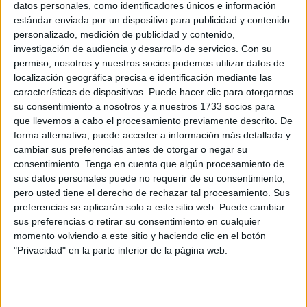
datos personales, como identificadores únicos e información
instalaciones deportivas
así como destinadas al
estándar enviada por un dispositivo para publicidad y contenido
personal de la
sociedad municipal Servilimpce
.
personalizado, medición de publicidad y contenido,
investigación de audiencia y desarrollo de servicios.
Con su
Por parte de la Consejería de Medio Ambiente, Servicios
permiso, nosotros y nuestros socios podemos utilizar datos de
Urbanos y Vivienda se ha presentado una propuesta para
localización geográfica precisa e identificación mediante las
la contratación de
servicio jurídico laboral
para la
características de dispositivos. Puede hacer clic para otorgarnos
su consentimiento a nosotros y a nuestros 1733 socios para
sociedad municipal Servilimpce con una duración inicial
que llevemos a cabo el procesamiento previamente descrito. De
de un año con posibilidad de prórroga hasta cuatro años y
forma alternativa, puede acceder a información más detallada y
un valor estimado de
108.000 euros a razón de 21.000
cambiar sus preferencias antes de otorgar o negar su
euros anuales
, con cargo a los ejercicios 2026 a 2030.
consentimiento.
Tenga en cuenta que algún procesamiento de
sus datos personales puede no requerir de su consentimiento,
También para Servilimpce se ha presentado y aprobado la
pero usted tiene el derecho de rechazar tal procesamiento. Sus
preferencias se aplicarán solo a este sitio web. Puede cambiar
propuesta para la contratación del
suministro de
sus preferencias o retirar su consentimiento en cualquier
vestuario de invierno y verano
para el
personal
con un
momento volviendo a este sitio y haciendo clic en el botón
contrato con una duración inicial de un año con posibilidad
"Privacidad" en la parte inferior de la página web.
de prórroga a cuatro años más.
Para el 2026,
el importe son 242.733,07 euros
, mientras