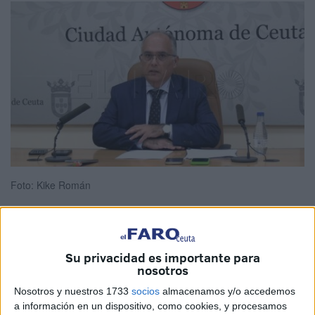
Foto: Kike Román
El portavoz accidental del Gobierno de Ceuta, Alberto
Su privacidad es importante para
nosotros
Gaitán, ha dado cuenta la mañana de este miércoles de
los acuerdos a los que se han llegado
en el Consejo de
Nosotros y nuestros 1733
socios
almacenamos y/o accedemos
Gobierno
, destacando entre ellos
actuaciones en
a información en un dispositivo, como cookies, y procesamos