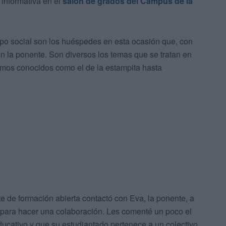
 informativa en el
salón de grados del Campus de la
po social son los huéspedes en esta ocasión que, con
n la ponente. Son diversos los temas que se tratan en
imos conocidos como el de la estampita hasta
 de formación abierta contactó con Eva, la ponente, a
s para hacer una colaboración. Les comenté un poco el
ducativo y que su estudiantado pertenece a un colectivo