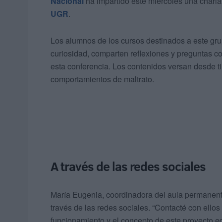
Nacional
ha impartido este miércoles una charla
UGR
.
Los alumnos de los cursos destinados a este gru
curiosidad, comparten reflexiones y preguntas co
esta conferencia. Los contenidos versan desde t
comportamientos de maltrato.
A través de las redes sociales
María Eugenia, coordinadora del aula permanente
través de las redes sociales. “Contacté con ello
funcionamiento y el concepto de este proyecto e