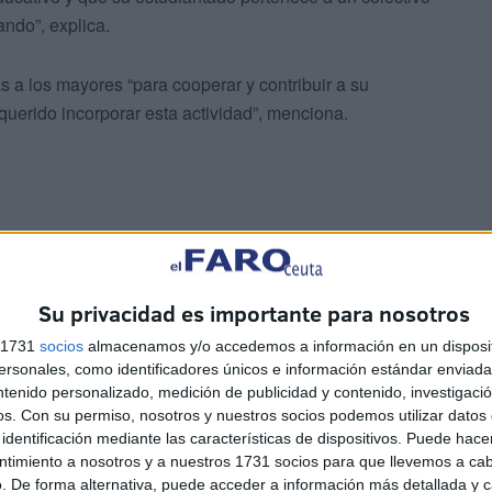
ndo”, explica.
s a los mayores “para cooperar y contribuir a su
 querido incorporar esta actividad”, menciona.
e los múltiples
riesgos
a los que todos estamos
Su privacidad es importante para nosotros
ngaños, pero, quizás, en este tramo de edad con ciertas
s 1731
socios
almacenamos y/o accedemos a información en un disposit
 es diferente”, indica.
sonales, como identificadores únicos e información estándar enviada 
ntenido personalizado, medición de publicidad y contenido, investigaci
mientos sobre todo de cómo reconocer o qué hacer ante
os.
Con su permiso, nosotros y nuestros socios podemos utilizar datos 
identificación mediante las características de dispositivos. Puede hacer
ntimiento a nosotros y a nuestros 1731 socios para que llevemos a ca
. De forma alternativa, puede acceder a información más detallada y 