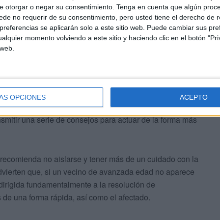
e otorgar o negar su consentimiento.
Tenga en cuenta que algún proc
de no requerir de su consentimiento, pero usted tiene el derecho de r
referencias se aplicarán solo a este sitio web. Puede cambiar sus pref
alquier momento volviendo a este sitio y haciendo clic en el botón "Pri
 web.
 año académico
y de los Santos Ángeles Custodios,
ÁS OPCIONES
ACEPTO
de dar una serie de pautas para detectar este tipo de
nsmitir una serie de consejos para actuar de la forma más
e recomienda no aislarse y tener más de un cuidado con la
advierten que, si un vecino de avanzada edad no aparece
l dirigida fundamentalmente a la resolución de
 de una forma rápida, así como el afectado.