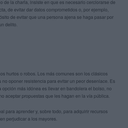
go de la charla, insiste en que es necesario cerciorarse de
ecta, de evitar dar datos comprometidos o, por ejemplo,
opósito de evitar que una persona ajena se haga pasar por
n delito.
 los hurtos o robos. Los más comunes son los clásicos
s no oponer resistencia para evitar un peor desenlace. Es
a opción más idónea es llevar en bandolera el bolso, no
y no aceptar propuestas que les hagan en la vía pública.
l para aprender y, sobre todo, para adquirir recursos
en perjudicar a los mayores.