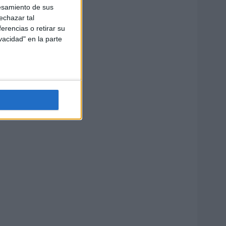
esamiento de sus
echazar tal
erencias o retirar su
vacidad" en la parte