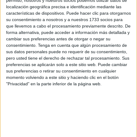
permiso, nosotros y nuestros socios podemos utilizar datos de
El medio digital ha reportado que los
servicios de
localización geográfica precisa e identificación mediante las
características de dispositivos. Puede hacer clic para otorgarnos
seguridad
de la localidad han puesto en marcha una
su consentimiento a nosotros y a nuestros 1733 socios para
investigación exhaustiva tras recibir una alerta desde un
que llevemos a cabo el procesamiento previamente descrito. De
centro sanitario sobre la desaparición de un bebé en
forma alternativa, puede acceder a información más detallada y
condiciones altamente sospechosas.
cambiar sus preferencias antes de otorgar o negar su
consentimiento.
Tenga en cuenta que algún procesamiento de
El caso comenzó a salir a la luz cuando una mujer, cuya
sus datos personales puede no requerir de su consentimiento,
pero usted tiene el derecho de rechazar tal procesamiento. Sus
edad se sitúa entre los
40 y los 45 años
, se presentó en
preferencias se aplicarán solo a este sitio web. Puede cambiar
un centro médico de Martil alegando la desaparición de su
sus preferencias o retirar su consentimiento en cualquier
hijo recién nacido.
momento volviendo a este sitio y haciendo clic en el botón
"Privacidad" en la parte inferior de la página web.
Primer versión
Según el relato inicial que facilitó a los profesionales
sanitarios, una
mujer desconocida
la habría asistido en
un primer momento, encargándose supuestamente de
trasladar al menor a un centro hospitalario diferente para