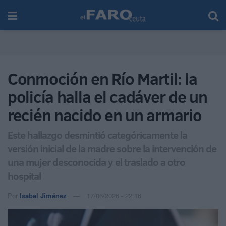
Conmoción en Río Martil: la
policía halla el cadáver de un
recién nacido en un armario
Este hallazgo desmintió categóricamente la
versión inicial de la madre sobre la intervención de
una mujer desconocida y el traslado a otro
hospital
Por
Isabel Jiménez
17/06/2026 - 22:16