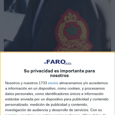
Imagen de archivo
Su privacidad es importante para
nosotros
Nosotros y nuestros 1733
socios
almacenamos y/o accedemos
a información en un dispositivo, como cookies, y procesamos
Los vecinos de
Río Martil
están bajo una fuerte
datos personales, como identificadores únicos e información
conmoción tras un suceso trágico que involucra la muerte
estándar enviada por un dispositivo para publicidad y contenido
de un
recién nacido
. Así lo ha dado a conocer
personalizado, medición de publicidad y contenido,
tanjapost.com.
investigación de audiencia y desarrollo de servicios.
Con su