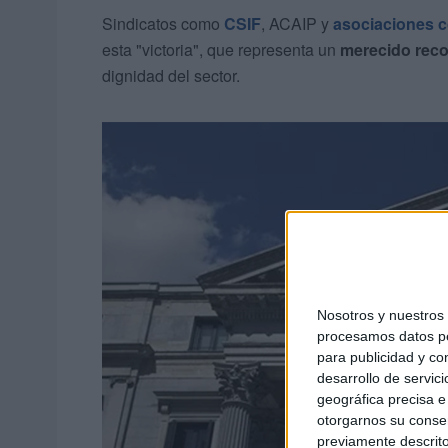
Sindicatos como
CSIF
, ACAIP y
asociaciones 
esta "victoria", que representa un
merecido rec
dignidad del sector.
Nosotros y nuestro
procesamos datos per
para publicidad y co
desarrollo de servici
geográfica precisa e 
otorgarnos su conse
previamente descrito