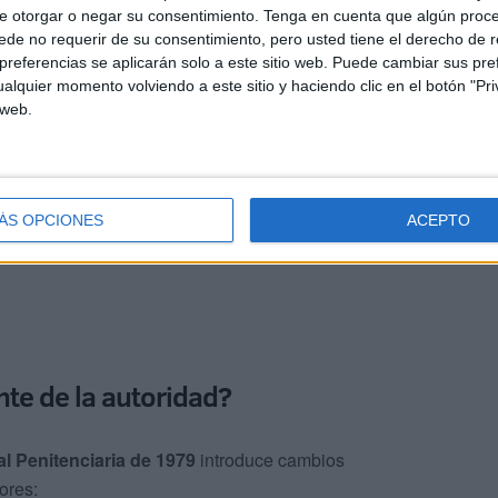
e otorgar o negar su consentimiento.
Tenga en cuenta que algún proc
de no requerir de su consentimiento, pero usted tiene el derecho de r
referencias se aplicarán solo a este sitio web. Puede cambiar sus pref
alquier momento volviendo a este sitio y haciendo clic en el botón "Pri
 web.
ÁS OPCIONES
ACEPTO
te de la autoridad?
al Penitenciaria de 1979
introduce cambios
ores: