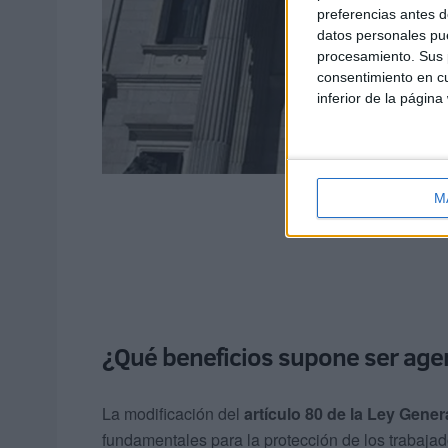
preferencias antes d
datos personales pue
procesamiento. Sus p
consentimiento en cu
inferior de la página
M
¿Qué beneficios supone ser agen
La modificación del
artículo 80 de la Ley Gener
fundamentales para la protección de los trabajad