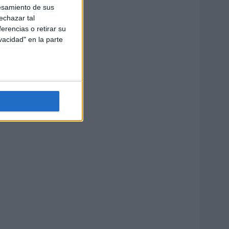
esamiento de sus
echazar tal
erencias o retirar su
vacidad" en la parte