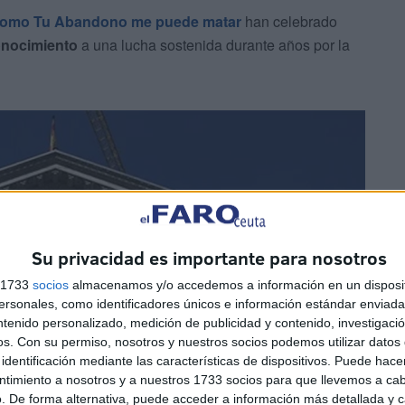
como Tu Abandono me puede matar
han celebrado
onocimiento
a una lucha sostenida durante años por la
Su privacidad es importante para nosotros
s 1733
socios
almacenamos y/o accedemos a información en un disposit
sonales, como identificadores únicos e información estándar enviada 
ntenido personalizado, medición de publicidad y contenido, investigaci
os.
Con su permiso, nosotros y nuestros socios podemos utilizar datos 
identificación mediante las características de dispositivos. Puede hacer
ntimiento a nosotros y a nuestros 1733 socios para que llevemos a ca
. De forma alternativa, puede acceder a información más detallada y 