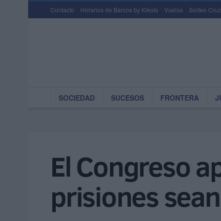
Contacto
Horarios de Barcos by Kikoto
Vuelos
Sorteo Cruz
SOCIEDAD
SUCESOS
FRONTERA
J
El Congreso ap
prisiones sean