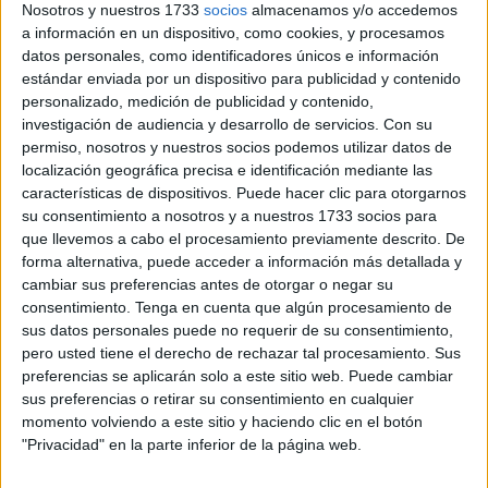
ingreso hospitalario, aunque no concretaban cuál era.
Nosotros y nuestros 1733
socios
almacenamos y/o accedemos
Según han informado los familiares, le trasladaron que
a información en un dispositivo, como cookies, y procesamos
datos personales, como identificadores únicos e información
podría tratarse de una septicemia.
estándar enviada por un dispositivo para publicidad y contenido
personalizado, medición de publicidad y contenido,
El paciente
permaneció ingresado durante cinco días
,
investigación de audiencia y desarrollo de servicios.
Con su
del 8 al 12, recibiendo distintos tratamientos con fuertes
permiso, nosotros y nuestros socios podemos utilizar datos de
antibióticos.
localización geográfica precisa e identificación mediante las
características de dispositivos. Puede hacer clic para otorgarnos
Empeoramiento pese al tratamiento
su consentimiento a nosotros y a nuestros 1733 socios para
que llevemos a cabo el procesamiento previamente descrito. De
forma alternativa, puede acceder a información más detallada y
Durante el ingreso, su hija ha trasladado que
el estado del
cambiar sus preferencias antes de otorgar o negar su
paciente no solo no mejoraba
, sino que
empeoraba a
consentimiento.
Tenga en cuenta que algún procesamiento de
pesar de recibir antibióticos
cada vez más fuertes.
sus datos personales puede no requerir de su consentimiento,
pero usted tiene el derecho de rechazar tal procesamiento. Sus
“Le han puesto una clase de antibiótico, luego la han
preferencias se aplicarán solo a este sitio web. Puede cambiar
sus preferencias o retirar su consentimiento en cualquier
cambiado a otra, porque le seguía subiendo la fiebre,
momento volviendo a este sitio y haciendo clic en el botón
seguía convulsionando”, ha explicado.
"Privacidad" en la parte inferior de la página web.
La familia ha comunicado que el paciente comenzó a