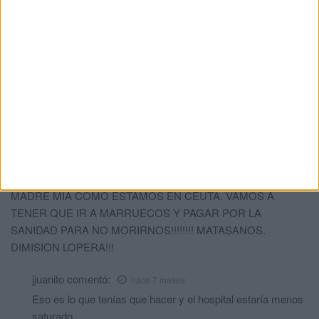
Cadiz gracias al tratamiento administrado en Ceuta
como es logico el tratamiento de Cadiz aun no surgeria
efecto .
Dejar de sacar conclusiones anticipadas sin saber del
tema .
Mi humilde opinion .
Hospital matasanos
comentó:
hace 7 meses
Debes haber visto muchos capítulos de house
INDIGNADO
comentó:
hace 7 meses
MADRE MIA COMO ESTAMOS EN CEUTA. VAMOS A
TENER QUE IR A MARRUECOS Y PAGAR POR LA
SANIDAD PARA NO MORIRNOS!!!!!!!! MATASANOS.
DIMISION LOPERA!!!
jjuanito
comentó:
hace 7 meses
Eso es lo que tenías que hacer y el hospital estaría menos
saturado