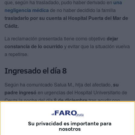
que, según ha trasladado, pudo haber derivado en
una
negligencia médica
de no haber decidido la familia
trasladarlo por su cuenta al Hospital Puerta del Mar de
Cádiz.
La reclamación presentada tiene como objetivo
dejar
constancia de lo ocurrido
y evitar que la situación vuelva
a repetirse.
Ingresado el día 8
Según ha comunicado Salua M., hija del afectado,
su
padre ingresó
en urgencias del Hospital Universitario de
Ceuta la noche del día
8 de diciembre
tras acudir con
síntomas de resfriado
.
Allí se le realizó una analítica y se le informó que
Su privacidad es importante para
nosotros
presentaba
“una infección muy grande
” que requería