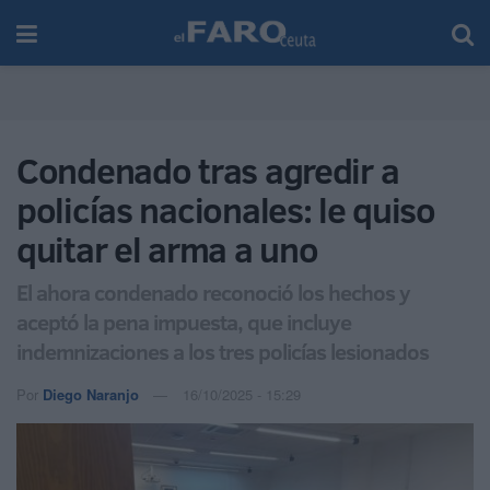
Condenado tras agredir a
policías nacionales: le quiso
quitar el arma a uno
El ahora condenado reconoció los hechos y
aceptó la pena impuesta, que incluye
indemnizaciones a los tres policías lesionados
Por
Diego Naranjo
16/10/2025 - 15:29