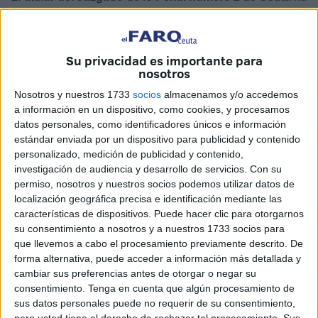
dictado
sentencia condenatoria
contra
Y.J.
por un
delito
de atentado
y
tres leves de lesiones
.
Su privacidad es importante para
El
acusado
ha
reconocido los hechos
y
aceptado la
nosotros
pena
de
seis meses de prisión
por el delito de atentado,
Nosotros y nuestros 1733
socios
almacenamos y/o accedemos
así como
tres multas
de
un mes con cuota diaria de 5
a información en un dispositivo, como cookies, y procesamos
euros
por los delitos leves de lesiones.
datos personales, como identificadores únicos e información
estándar enviada por un dispositivo para publicidad y contenido
Además, deberá
indemnizar
a los
agentes de la
Policía
personalizado, medición de publicidad y contenido,
Nacional
lesionados con las siguientes cuantías:
231
investigación de audiencia y desarrollo de servicios.
Con su
euros
para el primer agente,
231 euros
para el segundo y
permiso, nosotros y nuestros socios podemos utilizar datos de
localización geográfica precisa e identificación mediante las
99 euros
para el tercero.
características de dispositivos. Puede hacer clic para otorgarnos
su consentimiento a nosotros y a nuestros 1733 socios para
que llevemos a cabo el procesamiento previamente descrito. De
forma alternativa, puede acceder a información más detallada y
cambiar sus preferencias antes de otorgar o negar su
consentimiento.
Tenga en cuenta que algún procesamiento de
sus datos personales puede no requerir de su consentimiento,
La pena le quedará su suspendida por un periodo de 2