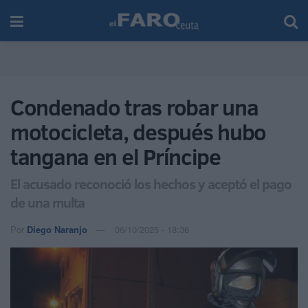
Condenado tras robar una
motocicleta, después hubo
tangana en el Príncipe
El acusado reconoció los hechos y aceptó el pago
de una multa
Por
Diego Naranjo
06/10/2025 - 18:36