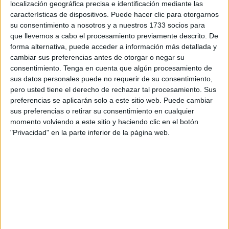
localización geográfica precisa e identificación mediante las
una multa de 209 euros
por los daños causados en la
características de dispositivos. Puede hacer clic para otorgarnos
motocicleta.
su consentimiento a nosotros y a nuestros 1733 socios para
que llevemos a cabo el procesamiento previamente descrito. De
El ahora condenado reconoció su culpa desde la
prisión
forma alternativa, puede acceder a información más detallada y
de Botafuegos
, lugar en el que se encuentra por otros
cambiar sus preferencias antes de otorgar o negar su
hechos.
consentimiento.
Tenga en cuenta que algún procesamiento de
sus datos personales puede no requerir de su consentimiento,
pero usted tiene el derecho de rechazar tal procesamiento. Sus
¿Qué ocurrió para su posterior
preferencias se aplicarán solo a este sitio web. Puede cambiar
detención?
sus preferencias o retirar su consentimiento en cualquier
momento volviendo a este sitio y haciendo clic en el botón
"Privacidad" en la parte inferior de la página web.
Los hechos a los que se hizo referencia en esta
conformidad
ocurrieron el 10 de noviembre del año
pasado
.
Sobre las 03:30 horas, el acusado se encontraba en la
avenida Juan Sebastián El Cano cuando con ánimo de
lucro y sin el consentimiento de su legítimo dueño,
desmontó la carcasa delantera de una motocicleta