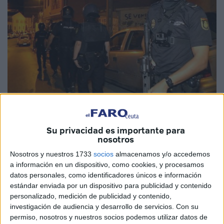
Imagen de archivo
Su privacidad es importante para
nosotros
Nosotros y nuestros 1733
socios
almacenamos y/o accedemos
El titular del Juzgado de lo
Penal número 1
de Ceuta ha
a información en un dispositivo, como cookies, y procesamos
dictado
sentencia condenatoria contra I.M.D.
por un
datos personales, como identificadores únicos e información
delito de hurto de uso.
estándar enviada por un dispositivo para publicidad y contenido
personalizado, medición de publicidad y contenido,
El acusado reconoció los hechos y aceptó la pena de
3
investigación de audiencia y desarrollo de servicios.
Con su
meses a razón de 3 euros
diarios, así como el pago de
permiso, nosotros y nuestros socios podemos utilizar datos de