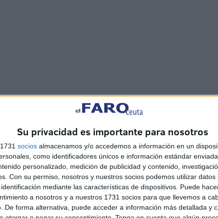
Su privacidad es importante para nosotros
na
Los centros educativos
deben preservarse para el
s 1731
socios
almacenamos y/o accedemos a información en un disposit
desarrollo de su función
sonales, como identificadores únicos e información estándar enviada 
esencial
ntenido personalizado, medición de publicidad y contenido, investigaci
os.
Con su permiso, nosotros y nuestros socios podemos utilizar datos 
HACE 7 HORAS
identificación mediante las características de dispositivos. Puede hacer
ntimiento a nosotros y a nuestros 1731 socios para que llevemos a ca
El asesoramiento
. De forma alternativa, puede acceder a información más detallada y 
profesional: el escudo
e otorgar o negar su consentimiento.
Tenga en cuenta que algún proc