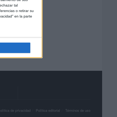
echazar tal
erencias o retirar su
vacidad" en la parte
olítica de privacidad
Política editorial
Términos de uso