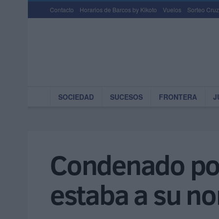
Contacto
Horarios de Barcos by Kikoto
Vuelos
Sorteo Cruz
SOCIEDAD
SUCESOS
FRONTERA
J
Condenado por
estaba a su n