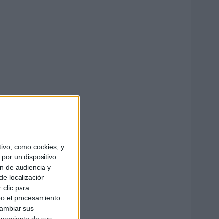
ivo, como cookies, y
por un dispositivo
ón de audiencia y
de localización
 clic para
bo el procesamiento
cambiar sus
esamiento de sus