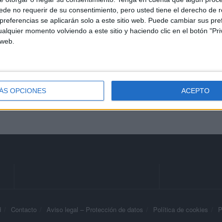
militar contra la
de no requerir de su consentimiento, pero usted tiene el derecho de r
desinformación en redes
referencias se aplicarán solo a este sitio web. Puede cambiar sus pref
HACE 7 HORAS
alquier momento volviendo a este sitio y haciendo clic en el botón "Pri
 web.
La factura
HACE 8 HORAS
ÁS OPCIONES
ACEPTO
d
Contacto
Aviso legal – Protección de datos
Política de cookies
P