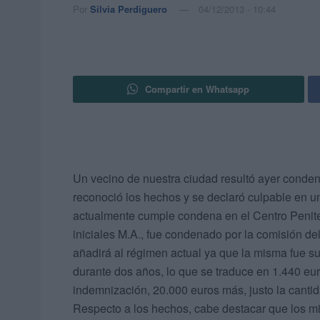
Por
Silvia Perdiguero
04/12/2013 - 10:44
Compartir en Whatsapp
Un vecino de nuestra ciudad resultó ayer conde
reconoció los hechos y se declaró culpable en u
actualmente cumple condena en el Centro Penite
iniciales M.A., fue condenado por la comisión del
añadirá al régimen actual ya que la misma fue su
durante dos años, lo que se traduce en 1.440 eu
indemnización, 20.000 euros más, justo la cantid
Respecto a los hechos, cabe destacar que los mi