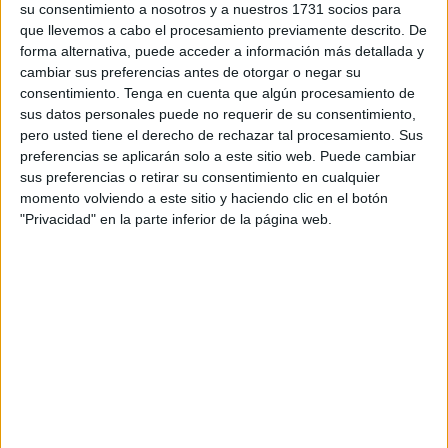
su consentimiento a nosotros y a nuestros 1731 socios para
La
acusada
reconoció los hechos
y aceptó una pena de
que llevemos a cabo el procesamiento previamente descrito. De
tres meses de multa
, con
cuota diaria de dos euros
, por
forma alternativa, puede acceder a información más detallada y
el delito de usurpación, así como
seis meses de prisión
cambiar sus preferencias antes de otorgar o negar su
por la
falsedad documental.
consentimiento.
Tenga en cuenta que algún procesamiento de
sus datos personales puede no requerir de su consentimiento,
La
pena queda suspendida
durante un
periodo de dos
pero usted tiene el derecho de rechazar tal procesamiento. Sus
años
. La
responsabilidad civil
se determinará en
preferencias se aplicarán solo a este sitio web. Puede cambiar
sus preferencias o retirar su consentimiento en cualquier
ejecución de sentencia
y la condenada deberá abonar
momento volviendo a este sitio y haciendo clic en el botón
1.200 euros
en concepto de
costas de la acusación
"Privacidad" en la parte inferior de la página web.
particular
.
¿Qué ocurrió?
Según la resolución, la
acusada
, con
ánimo de usurpar
la propiedad ajena
, en
horas indeterminadas del 24 de
mayo del año pasado
,
penetró
en el
local comercial
situado en el Pasaje de las Heras
, inmueble que
pertenecía a la denunciante y del que había tenido la