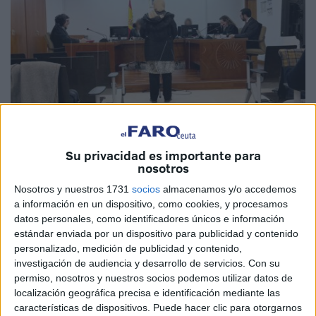
Su privacidad es importante para
nosotros
El Faro
Nosotros y nuestros 1731
socios
almacenamos y/o accedemos
a información en un dispositivo, como cookies, y procesamos
datos personales, como identificadores únicos e información
estándar enviada por un dispositivo para publicidad y contenido
La
titular del Juzgado de lo Penal número 1 de Ceuta
personalizado, medición de publicidad y contenido,
ha dictado
sentencia condenatoria
contra una mujer por
investigación de audiencia y desarrollo de servicios.
Con su
dos delitos
:
falsedad documental
y
usurpación de
permiso, nosotros y nuestros socios podemos utilizar datos de
localización geográfica precisa e identificación mediante las
bienes e inmuebles
.
características de dispositivos. Puede hacer clic para otorgarnos