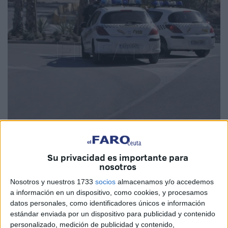
Su privacidad es importante para
Los hechos ocurrieron en la carretera del Príncipe Alfonso.
nosotros
Nosotros y nuestros 1733
socios
almacenamos y/o accedemos
a información en un dispositivo, como cookies, y procesamos
datos personales, como identificadores únicos e información
Tres años y un día de prisión es la pena impuesta a K.A.
estándar enviada por un dispositivo para publicidad y contenido
por la magistrada del Juzgado de lo Penal número 2 por
personalizado, medición de publicidad y contenido,