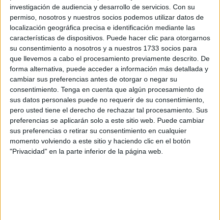
un delito leve de lesiones, una multa de 90 euros, además
investigación de audiencia y desarrollo de servicios.
Con su
permiso, nosotros y nuestros socios podemos utilizar datos de
del pago de una indemnización de 402 euros al policía
localización geográfica precisa e identificación mediante las
local que arrolló en un control en la carretera del Príncipe
características de dispositivos. Puede hacer clic para otorgarnos
Felipe.
su consentimiento a nosotros y a nuestros 1733 socios para
que llevemos a cabo el procesamiento previamente descrito. De
La mujer circulaba con su vehículo cuando en un control
forma alternativa, puede acceder a información más detallada y
policial la acusada se negó a cumplir las órdenes que le
cambiar sus preferencias antes de otorgar o negar su
consentimiento.
Tenga en cuenta que algún procesamiento de
daban los agentes. Por el contrario, se llegó a apear del
sus datos personales puede no requerir de su consentimiento,
coche y se dirigió a los mismos en los siguiente
pero usted tiene el derecho de rechazar tal procesamiento. Sus
términos: “Asqueroso hijo de puta, te vas a enterar, tú no
preferencias se aplicarán solo a este sitio web. Puede cambiar
sabes quién soy yo. Te vas a tener que ir de Ceuta que no
sus preferencias o retirar su consentimiento en cualquier
momento volviendo a este sitio y haciendo clic en el botón
sabéis quien es mi padre”. Tras ello, regresó al automóvil,
"Privacidad" en la parte inferior de la página web.
iniciando la marcha y acelerando de forma sorpresiva
hacia donde se encontraba uno de los policías locales,
llegando a pasar por encima de su pie con la rueda del
coche y golpeándole en la rodilla.
La sentencia se argumenta, en primer lugar, en la