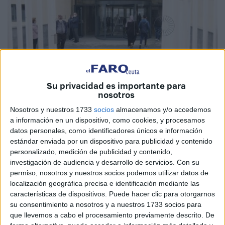
Su privacidad es importante para
nosotros
Imagen de archivo
Nosotros y nuestros 1733
socios
almacenamos y/o accedemos
a información en un dispositivo, como cookies, y procesamos
datos personales, como identificadores únicos e información
estándar enviada por un dispositivo para publicidad y contenido
personalizado, medición de publicidad y contenido,
La titular del
Juzgado
de lo Penal número 1 de Ceuta ha
investigación de audiencia y desarrollo de servicios.
Con su
condenado a la llamada S.E.K.M. por unas amenazas a
permiso, nosotros y nuestros socios podemos utilizar datos de
una doctora en el
centro de salud del Tarajal
.
localización geográfica precisa e identificación mediante las
características de dispositivos. Puede hacer clic para otorgarnos
La
acusada
, a través de videoconferencia, reconoció los
su consentimiento a nosotros y a nuestros 1733 socios para
que llevemos a cabo el procesamiento previamente descrito. De
hechos y aceptó el pago de una multa de 2 meses con una