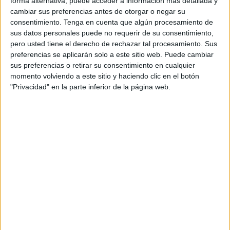
forma alternativa, puede acceder a información más detallada y
cuota diaria de 5 euros por un
delito leve de amenazas
.
cambiar sus preferencias antes de otorgar o negar su
Además, tendrá que cumplir con una orden de alejamiento
consentimiento.
Tenga en cuenta que algún procesamiento de
y de comunicación por cualquier medio con la sanitaria por
sus datos personales puede no requerir de su consentimiento,
pero usted tiene el derecho de rechazar tal procesamiento. Sus
un periodo de 6 meses.
preferencias se aplicarán solo a este sitio web. Puede cambiar
sus preferencias o retirar su consentimiento en cualquier
Los hechos a los que se hizo referencia en esta
momento volviendo a este sitio y haciendo clic en el botón
conformidad ocurrieron en diciembre del año pasado. La
"Privacidad" en la parte inferior de la página web.
acusada acudió al centro de salud del Tarajal. Allí se
dirigió a su médica de cabecera con expresiones del tipo:
“Eres una puta, verás cuando te coja en la calle la que te
voy a dar”.
Posteriormente, le arrojó objetos que había en la mesa de
trabajo sin que le impactaran.
Un acuerdo que ha evitado la
celebración de juicio