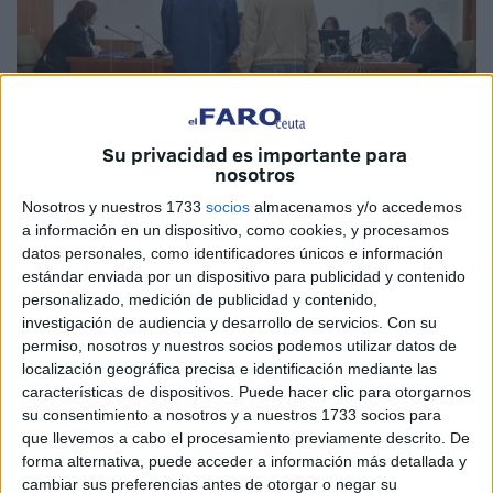
Su privacidad es importante para
nosotros
Nosotros y nuestros 1733
socios
almacenamos y/o accedemos
a información en un dispositivo, como cookies, y procesamos
El Faro
datos personales, como identificadores únicos e información
estándar enviada por un dispositivo para publicidad y contenido
personalizado, medición de publicidad y contenido,
investigación de audiencia y desarrollo de servicios.
Con su
El titular del
Juzgado de lo Penal número 2
de Ceuta
permiso, nosotros y nuestros socios podemos utilizar datos de
localización geográfica precisa e identificación mediante las
condenó al llamado A.S. por un delito de lesiones.
características de dispositivos. Puede hacer clic para otorgarnos
su consentimiento a nosotros y a nuestros 1733 socios para
El acusado reconoció los hechos y aceptó la pena de 3
que llevemos a cabo el procesamiento previamente descrito. De
meses de
prisión
, así como 1 año, 3 meses y un día de
forma alternativa, puede acceder a información más detallada y
alejamiento sobre la víctima en un rango de 100 metros, al
cambiar sus preferencias antes de otorgar o negar su