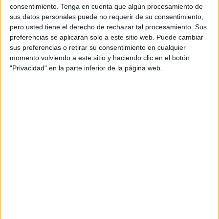
igual que mantener cualquier tipo de comunicación. No
consentimiento.
Tenga en cuenta que algún procesamiento de
sus datos personales puede no requerir de su consentimiento,
entrará en prisión al carecer de antecedentes penales,
pero usted tiene el derecho de rechazar tal procesamiento. Sus
pero no podrá volver a delinquir por el periodo de 2 años.
preferencias se aplicarán solo a este sitio web. Puede cambiar
De hacerlo, se les sumaría los de esta condena.
sus preferencias o retirar su consentimiento en cualquier
momento volviendo a este sitio y haciendo clic en el botón
Los hechos a los que se hizo referencia en esta
"Privacidad" en la parte inferior de la página web.
conformidad alcanzada ocurrieron el 8 de enero de este
mismo año. Sobre las 00:15 horas, el acusado, un interno
en el Centro Temporal de Inmigrantes (
CETI
) se dirigió a
un vigilante de seguridad de las instalaciones y con ánimo
de atentar contra su integridad arremetió contra él
haciéndole caer al suelo, en donde se dañó la mano.
Finalmente con ayuda de otras compañeros pudo ponerse
en pie y tuvo que ser trasladado hasta el Hospital
Universitario para ser tratado.
Como consecuencia de estos hechos, el vigilante de
seguridad sufrió lesiones consistentes en fractura