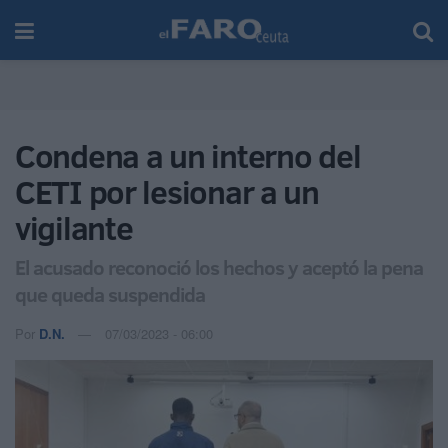
Condena a un interno del
CETI por lesionar a un
vigilante
El acusado reconoció los hechos y aceptó la pena
que queda suspendida
Por
D.N.
07/03/2023 - 06:00