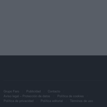
Grupo Faro
Publicidad
Contacto
Aviso legal – Protección de datos
Política de cookies
Política de privacidad
Política editorial
Términos de uso