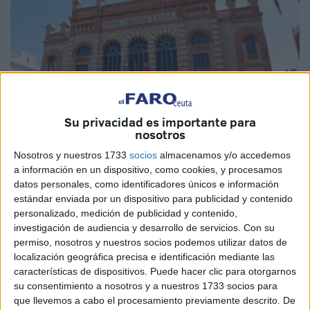
Su privacidad es importante para
nosotros
Imagen de archivo
Nosotros y nuestros 1733
socios
almacenamos y/o accedemos
a información en un dispositivo, como cookies, y procesamos
datos personales, como identificadores únicos e información
estándar enviada por un dispositivo para publicidad y contenido
personalizado, medición de publicidad y contenido,
El Concurso Oficial de Agrupaciones Carnavalescas
investigación de audiencia y desarrollo de servicios.
Con su
(
COAC
) del
Carnaval
de Cádiz 2023 comenzará el jueves
permiso, nosotros y nuestros socios podemos utilizar datos de
19 de enero a las 18.00 horas, con la celebración de la
localización geográfica precisa e identificación mediante las
primera de las semifinales en categoría infantil. La
características de dispositivos. Puede hacer clic para otorgarnos
su consentimiento a nosotros y a nuestros 1733 socios para
segunda semifinal será el viernes 20 a la misma hora y el
que llevemos a cabo el procesamiento previamente descrito. De
día 21 arrancará el certamen en la categoría de adultos.