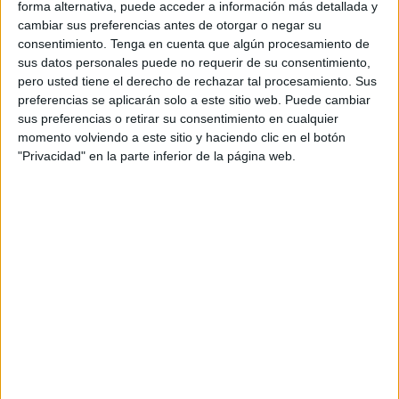
forma alternativa, puede acceder a información más detallada y
Ceuta estará presente en este evento con
la comparsa
cambiar sus preferencias antes de otorgar o negar su
‘La Conquista del pan’,
además de la comparsa de
consentimiento.
Tenga en cuenta que algún procesamiento de
sus datos personales puede no requerir de su consentimiento,
Granada ‘Los indispensables’ con autores caballas.
pero usted tiene el derecho de rechazar tal procesamiento. Sus
preferencias se aplicarán solo a este sitio web. Puede cambiar
El concurso en Cádiz vuelve a sus fechas tradicionales
sus preferencias o retirar su consentimiento en cualquier
tras celebrarse de forma extraordinaria en mayo y junio de
momento volviendo a este sitio y haciendo clic en el botón
este 2022 a causa de la pandemia.
"Privacidad" en la parte inferior de la página web.
Las preliminares del próximo certamen del
Falla
constarán
de un total de 15 sesiones, hasta el 4 de febrero. Cada
jornada actuarán siete agrupaciones, salvo cuatro
(ubicadas en fin de semana) en la que serán ocho los
grupos participantes. Por otro lado, el sábado 28 y el
domingo 29 de enero se celebrarán las semifinales en
categoría juvenil, con cuatro grupos por sesión, a partir de
las 16.00 horas.
El 5 de febrero queda reservado para la gran final en