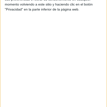
El repertorio ha estado marcado por canciones de carga
momento volviendo a este sitio y haciendo clic en el botón
religiosa y con mensajes positivos que promueven la
"Privacidad" en la parte inferior de la página web.
unión familiar y
la devoción a Allah.
El público ha contestado al talento del joven con una
respuesta muy positiva
, acompañando al cantante con
aplausos al ritmo de su entonación y las notas musicales.
Para el recuerdo
Los móviles de los presentes han trabajado duro durante
la presentación; todos querían dejar grabado en las
cámaras de sus dispositivos este especial concierto
llevado a cabo en el marco de
Fiesta del Sacrificio
.
Uno de los
coros
surgidos del
centro cultural Al Idrissi
formado por cinco chicas ha acompañado al joven en sus
dos últimas canciones.