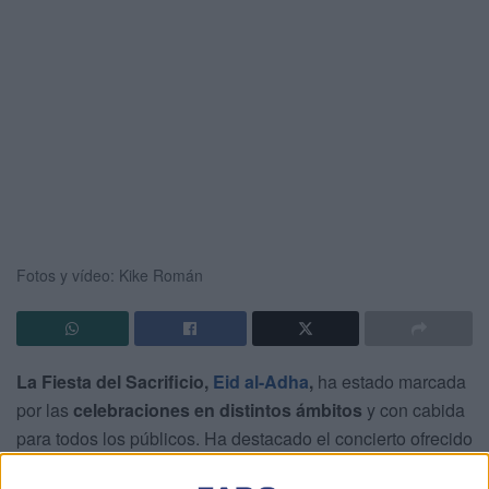
Fotos y vídeo: Kike Román
La Fiesta del Sacrificio,
Eid al-Adha
,
ha estado marcada
por las
celebraciones
en distintos ámbitos
y con cabida
para todos los públicos. Ha destacado el concierto ofrecido
por el joven solista
Himad Mehdi
en la Plaza de los