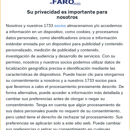
Reyes, así como las colchonetas para niños en la Plaza
Nelson Mandela.
Su privacidad es importante para
nosotros
Este concierto también ha señalado la clausura de la Feria
Nosotros y nuestros 1733
socios
almacenamos y/o accedemos
del Libro.
a información en un dispositivo, como cookies, y procesamos
datos personales, como identificadores únicos e información
Una vez pasada la mañana, ya sacrificados todos los
estándar enviada por un dispositivo para publicidad y contenido
corderos, en la tarde se han llevado a cabo distintas
personalizado, medición de publicidad y contenido,
actividades para los ceutíes.
investigación de audiencia y desarrollo de servicios.
Con su
permiso, nosotros y nuestros socios podemos utilizar datos de
localización geográfica precisa e identificación mediante las
Himad Mehdi, referencia en la
características de dispositivos. Puede hacer clic para otorgarnos
música árabe ceutí
su consentimiento a nosotros y a nuestros 1733 socios para
que llevemos a cabo el procesamiento previamente descrito. De
forma alternativa, puede acceder a información más detallada y
El
triunfal concierto de Himad Mehdi
Mohamed, el joven
cambiar sus preferencias antes de otorgar o negar su
solita que ya se ha hecho un hueco en la
música árabe
de
consentimiento.
Tenga en cuenta que algún procesamiento de
Ceuta y compañero en el centro cultural Al Idrissi, ha
sus datos personales puede no requerir de su consentimiento,
pero usted tiene el derecho de rechazar tal procesamiento. Sus
formado parte de esta agenda.
preferencias se aplicarán solo a este sitio web. Puede cambiar
sus preferencias o retirar su consentimiento en cualquier