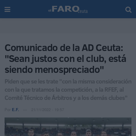
Comunicado de la AD Ceuta:
"Sean justos con el club, está
siendo menospreciado"
Piden que se les trate "con la misma consideración
con la que tratamos la competición, a la RFEF, al
Comité Técnico de Árbitros y a los demás clubes"
Por
E.F.
21/11/2022 - 19:57