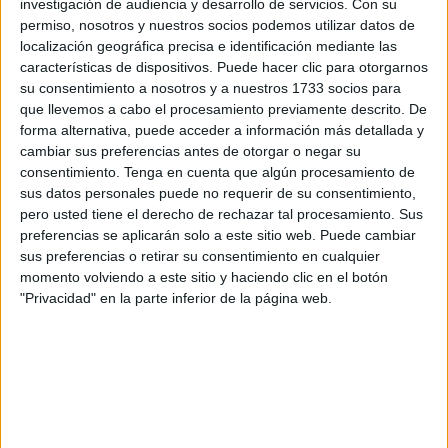
investigación de audiencia y desarrollo de servicios.
Con su
permiso, nosotros y nuestros socios podemos utilizar datos de
La entidad
presidida por Luhay Hamido
comenzó
localización geográfica precisa e identificación mediante las
tratando el tema de la supuesta moratoria para el cambio
características de dispositivos. Puede hacer clic para otorgarnos
de césped natural a hierba artificial, "esta moratoria de una
su consentimiento a nosotros y a nuestros 1733 socios para
que llevemos a cabo el procesamiento previamente descrito. De
temporada, habilitaba a los clubes ya participantes a
forma alternativa, puede acceder a información más detallada y
planificar con un año de margen la adecuación de sus
cambiar sus preferencias antes de otorgar o negar su
respectivos estadios a las exigencias de la categoría.
consentimiento.
Tenga en cuenta que algún procesamiento de
sus datos personales puede no requerir de su consentimiento,
A pesar de lo anterior, esta moratoria no fue habilitada para
pero usted tiene el derecho de rechazar tal procesamiento. Sus
los clubes de recién ingreso a la categoría en la presente
preferencias se aplicarán solo a este sitio web. Puede cambiar
sus preferencias o retirar su consentimiento en cualquier
temporada 2022-2023, circunstancia que obligó a la AD
momento volviendo a este sitio y haciendo clic en el botón
CEUTA FC, de la mano de la Ciudad Autónoma de Ceuta
"Privacidad" en la parte inferior de la página web.
y de la
RFFCE
, a diseñar un plan de urgencia que
permitiese el cambio de superficie en tiempo record, y de
esta manera, poder competir en una categoría tan atractiva
y exigente como es la Primera Federación".
A raíz de este cambio, la AD Ceuta quiso "poner en valor