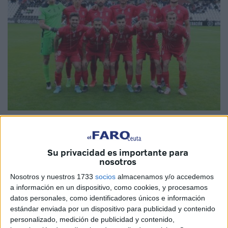
Imagen de archivo
Su privacidad es importante para
nosotros
Este lunes la
Agrupación Deportiva Ceuta
hizo publico
Nosotros y nuestros 1733
socios
almacenamos y/o accedemos
un comunicado en el que quiso poner de manifiesto "un
a información en un dispositivo, como cookies, y procesamos
datos personales, como identificadores únicos e información
conjunto de hechos y situaciones que nos vienen
estándar enviada por un dispositivo para publicidad y contenido
lastrando como Club desde el ansiado ascenso a Primera
personalizado, medición de publicidad y contenido,
Federación conseguido el pasado mes de mayo".