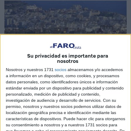
Su privacidad es importante para
nosotros
Nosotros y nuestros 1731
socios
almacenamos y/o accedemos
a información en un dispositivo, como cookies, y procesamos
datos personales, como identificadores únicos e información
Imagen de archivo
estándar enviada por un dispositivo para publicidad y contenido
personalizado, medición de publicidad y contenido,
investigación de audiencia y desarrollo de servicios.
Con su
permiso, nosotros y nuestros socios podemos utilizar datos de
El mercado inmobiliario en Ceuta
está en auge
. Según los
localización geográfica precisa e identificación mediante las
características de dispositivos. Puede hacer clic para otorgarnos
datos registrados en operaciones de
compraventa
de
su consentimiento a nosotros y a nuestros 1731 socios para
viviendas
de abril, el frenazo experimentado durante la
que llevemos a cabo el procesamiento previamente descrito. De