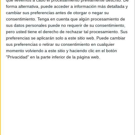
Semana Santa, se ha ido recuperando.
forma alternativa, puede acceder a información más detallada y
cambiar sus preferencias antes de otorgar o negar su
Las compraventas de viviendas crecieron en abril en todos
consentimiento.
Tenga en cuenta que algún procesamiento de
los territorios con
Melilla
a la cabeza, con un repunte del
sus datos personales puede no requerir de su consentimiento,
pero usted tiene el derecho de rechazar tal procesamiento. Sus
83,7%, seguida por Castilla-La Mancha con un 50,5%,
preferencias se aplicarán solo a este sitio web. Puede cambiar
Ceuta con 42,9% y Asturias con un 42,6%.
sus preferencias o retirar su consentimiento en cualquier
momento volviendo a este sitio y haciendo clic en el botón
A nivel nacional, la compraventa de viviendas aumentó en
"Privacidad" en la parte inferior de la página web.
abril un 23,8% respecto a un año antes hasta las 50.577
operaciones, mientras que las hipotecas sobre viviendas
siguieron también una tendencia al alza al aumentar un
28,9% en términos interanuales hasta las 32.326.
Según los datos del Colegio de Registradores difundidos
el viernes, este movimiento al alza confirma la inclinación
positiva de los dos primeros meses del año tras la caída en
marzo, que mostró un descenso importante por la posible
influencia de la
Semana Santa
celebrada a finales de