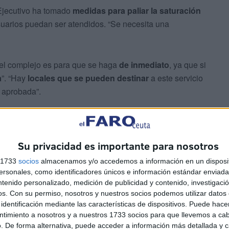
Ejecutivo ha tomado
medidas para paliar la saturación
suarios puedan ser atendidos. “Se necesita una
 del complejo es para que se haga
de inmediato
, ya que si
a
”. “Hay
locales que se pueden destinar
a este servicio
á aprobada”.
dro Ramírez
Su privacidad es importante para nosotros
s 1733
socios
almacenamos y/o accedemos a información en un disposit
sonales, como identificadores únicos e información estándar enviada 
ntenido personalizado, medición de publicidad y contenido, investigaci
os.
Con su permiso, nosotros y nuestros socios podemos utilizar datos 
identificación mediante las características de dispositivos. Puede hacer
te, Servicios Urbanos y Vivienda
, ha sido el
ntimiento a nosotros y a nuestros 1733 socios para que llevemos a ca
Benzina
, titular del Área de Servicios Sociales y
. De forma alternativa, puede acceder a información más detallada y 