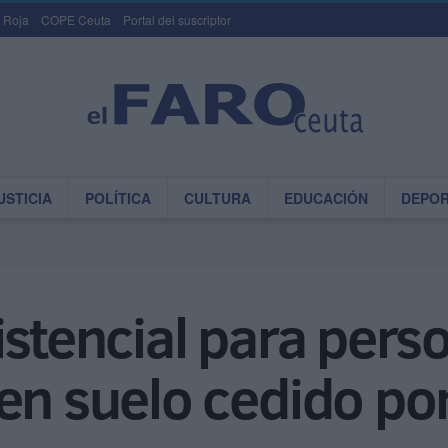
 Roja
COPE Ceuta
Portal del suscriptor
USTICIA
POLÍTICA
CULTURA
EDUCACIÓN
DEPO
istencial para pers
en suelo cedido po