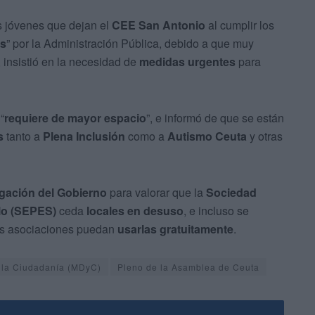
s jóvenes que dejan el
CEE San Antonio
al cumplir los
s
” por la Administración Pública, debido a que muy
o, insistió en la necesidad de
medidas urgentes
para
“
requiere de mayor espacio
”, e informó de que se están
s
tanto a
Plena Inclusión
como a
Autismo Ceuta
y otras
egación del Gobierno
para valorar que la
Sociedad
lo (SEPES)
ceda
locales en desuso
, e incluso se
as asociaciones puedan
usarlas gratuitamente
.
y la Ciudadanía (MDyC)
Pleno de la Asamblea de Ceuta