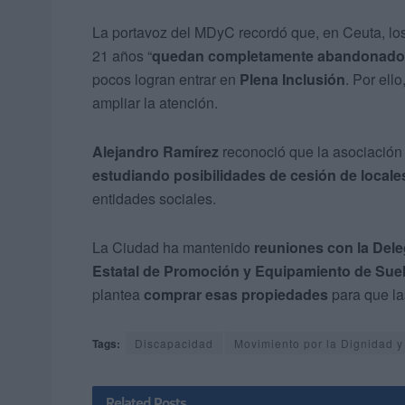
La portavoz del MDyC recordó que, en Ceuta, lo
21 años “
quedan completamente abandonado
pocos logran entrar en
Plena Inclusión
. Por ell
ampliar la atención.
Alejandro Ramírez
reconoció que la asociación 
estudiando posibilidades de cesión de locale
entidades sociales.
La Ciudad ha mantenido
reuniones con la Del
Estatal de Promoción y Equipamiento de Sue
plantea
comprar esas propiedades
para que l
Tags:
Discapacidad
Movimiento por la Dignidad 
Related
Posts