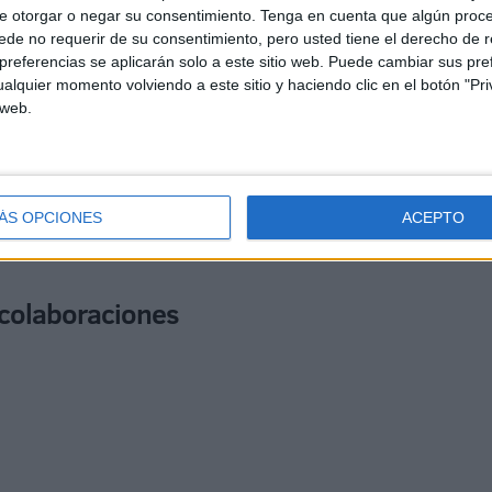
ando en un
congreso mundial de Salud Mental
.
e otorgar o negar su consentimiento.
Tenga en cuenta que algún proc
de no requerir de su consentimiento, pero usted tiene el derecho de r
referencias se aplicarán solo a este sitio web. Puede cambiar sus pref
defender a su compañera
por las críticas recibidas, y ha
alquier momento volviendo a este sitio y haciendo clic en el botón "Pri
o de inclusión social
” y que se ha trabajado de forma
 web.
lidad del complejo asistencial
.
io de entre 15.000 y 20.000 metros cuadrados
, con
ÁS OPCIONES
ACEPTO
personas usuarias. Por ello, se está estudiando
un
icho proyecto.
s colaboraciones