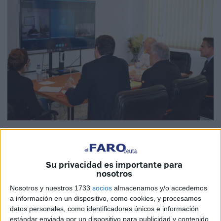
Imagen cedida
Su privacidad es importante para
nosotros
La comisión mixta del Convenio entre el
Ministerio de
Nosotros y nuestros 1733
socios
almacenamos y/o accedemos
Defensa
y la
Cámara de Comercio
de Ceuta quedó
a información en un dispositivo, como cookies, y procesamos
constituida el pasado 15 enero.
datos personales, como identificadores únicos e información
estándar enviada por un dispositivo para publicidad y contenido