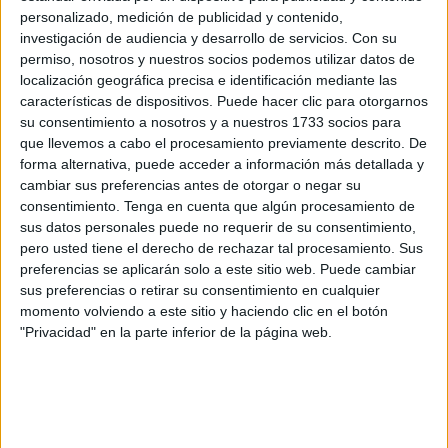
Este órgano es el encargado de la potenciación,
personalizado, medición de publicidad y contenido,
seguimiento y evaluación de las acciones derivadas del
investigación de audiencia y desarrollo de servicios.
Con su
permiso, nosotros y nuestros socios podemos utilizar datos de
convenio, constituida, por parte del Ministerio de Defensa,
localización geográfica precisa e identificación mediante las
por representantes del mismo y por el coronel delegado
características de dispositivos. Puede hacer clic para otorgarnos
de Defensa en la Ciudad de Ceuta; y por parte de la
su consentimiento a nosotros y a nuestros 1733 socios para
Cámara de Comercio, por el presidente de la entidad
que llevemos a cabo el procesamiento previamente descrito. De
forma alternativa, puede acceder a información más detallada y
Karim Bulaix, así como por el secretario general, Joaquín
cambiar sus preferencias antes de otorgar o negar su
Mollinedo.
consentimiento.
Tenga en cuenta que algún procesamiento de
sus datos personales puede no requerir de su consentimiento,
En la reunión celebrada el pasado miércoles, tras la
pero usted tiene el derecho de rechazar tal procesamiento. Sus
constitución de la comisión, se abordó la necesidad de
preferencias se aplicarán solo a este sitio web. Puede cambiar
proporcionar herramientas para la incorporación al mundo
sus preferencias o retirar su consentimiento en cualquier
momento volviendo a este sitio y haciendo clic en el botón
laboral civil de
personal militar
que finalice su
"Privacidad" en la parte inferior de la página web.
compromiso con las Fuerzas Armadas y del personal
reservista de especial disponibilidad, así como favorecer
que personal militar pueda satisfacer la demanda de
empleo de las empresas de la ciudad a través de la
Cámara de Comercio.