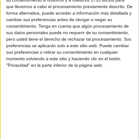
Veintidós
colegios
toman parte en esta competición
que llevemos a cabo el procesamiento previamente descrito. De
forma alternativa, puede acceder a información más detallada y
aunque no será hasta el próximo sábado cuando jueguen
cambiar sus preferencias antes de otorgar o negar su
las féminas de categoría benjamín.
consentimiento.
Tenga en cuenta que algún procesamiento de
sus datos personales puede no requerir de su consentimiento,
En este primer día la sede de la ‘Ciudad del Fútbol’ contó
pero usted tiene el derecho de rechazar tal procesamiento. Sus
con un ambiente espectacular. Gradas llenas de familiares
preferencias se aplicarán solo a este sitio web. Puede cambiar
y amigos para ver estos primeros partidos de la
sus preferencias o retirar su consentimiento en cualquier
momento volviendo a este sitio y haciendo clic en el botón
competición
escolar
.
"Privacidad" en la parte inferior de la página web.
Lope de Vega, San Daniel, Príncipe Felipe, Reina Sofía,
Beatriz de Silva, Valle Inclán, José Acosta, Vicente
Aleixandre, San Agustín, Ramón y Cajal, Ruiz Picasso,
Andrés Manjón, Ortega y Gasset, Juan Carlos I, Santa
Amelia, La Inmaculada, Severo Ochoa, Mare Nostrum,
Juan Morejón, Ciudad de Ceuta y Rosalía de Castro serán
los conjuntos que jueguen en esta Liga Escolar, que tiene
como objetivo fomentar la participación femenina en el
fútbol
.