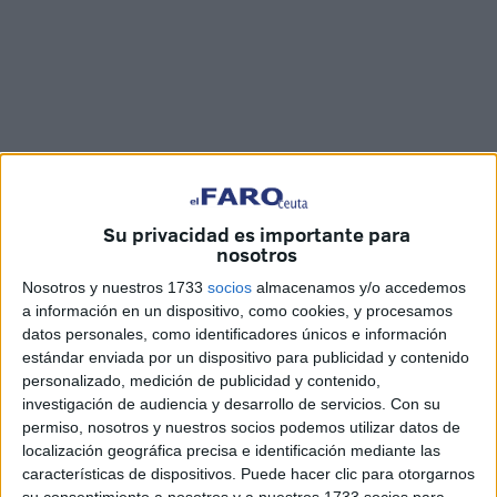
Su privacidad es importante para
Imágenes: Raúl Fernández
nosotros
Nosotros y nuestros 1733
socios
almacenamos y/o accedemos
a información en un dispositivo, como cookies, y procesamos
datos personales, como identificadores únicos e información
Este sábado ha dado inicio la
Liga Escolar Femenina
estándar enviada por un dispositivo para publicidad y contenido
personalizado, medición de publicidad y contenido,
organizada por la Real
Federación
de Fútbol de Ceuta.
investigación de audiencia y desarrollo de servicios.
Con su
En esta primera jornada se han dado cita los equipos de
permiso, nosotros y nuestros socios podemos utilizar datos de
categoría alevín para disputar encuentros de fútbol-8 en el
localización geográfica precisa e identificación mediante las
campo ‘Emilio Cózar’.
características de dispositivos. Puede hacer clic para otorgarnos
su consentimiento a nosotros y a nuestros 1733 socios para