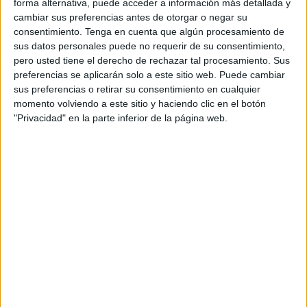
se convierten en Residentes, instala una Aduana
forma alternativa, puede acceder a información más detallada y
Comercial con España pero dicho país marca las
cambiar sus preferencias antes de otorgar o negar su
consentimiento.
Tenga en cuenta que algún procesamiento de
condiciones de uso hasta dejarla casi solamente para
sus datos personales puede no requerir de su consentimiento,
vender sus productos en Ceuta. Y sus productos siempre
pero usted tiene el derecho de rechazar tal procesamiento. Sus
que no solucionen problemas a los ceutíes como por
preferencias se aplicarán solo a este sitio web. Puede cambiar
ejemplo el pescado que para llegar a nuestra ciudad debe
sus preferencias o retirar su consentimiento en cualquier
momento volviendo a este sitio y haciendo clic en el botón
viajar de Tánger a Algeciras para desde allí arribar a Ceuta
"Privacidad" en la parte inferior de la página web.
como si la Aduana Comercial no existiera, según explican
en el Mercado. Pero es que cuando Marruecos quiere
retrasa durante horas el paso de personas y vehículos
hacia Ceuta con la excusa de obras o cualquier otra.
Pero todo este rosario de actuaciones no ha tenido de
momento el éxito que quizás esperaban en Marruecos. A
pesar de todo, nuevas empresas se han instalado en
Ceuta por algunas de sus ventajas fiscales y otras siguen
apostando por la ciudad, ya que tienen una capacidad de
ventas superior a otras partes de España. Y además, la