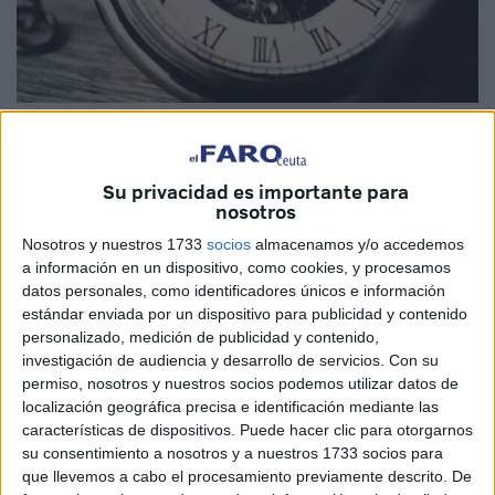
Imagen cedida
Su privacidad es importante para
nosotros
Como ya dije hace tiempo, se tiene el convencimiento que
Nosotros y nuestros 1733
socios
almacenamos y/o accedemos
Marruecos dirige la política española que le afecta, por lo
a información en un dispositivo, como cookies, y procesamos
datos personales, como identificadores únicos e información
menos respecto a Ceuta y Melilla. La acertada frase de un
estándar enviada por un dispositivo para publicidad y contenido
vecino del sur “vosotros tenéis el Rolex y nosotros
personalizado, medición de publicidad y contenido,
manejamos los tiempos” tiene plena vigencia en la
investigación de audiencia y desarrollo de servicios.
Con su
frontera. En realidad, España actúa con una inocencia o
permiso, nosotros y nuestros socios podemos utilizar datos de
localización geográfica precisa e identificación mediante las
inoperancia incomprensibles. Marruecos cierra dicha
características de dispositivos. Puede hacer clic para otorgarnos
frontera cuando quiere, la abre cuando le interesa, niega
su consentimiento a nosotros y a nuestros 1733 socios para
documentación para que los trabajadores transfronterizos
que llevemos a cabo el procesamiento previamente descrito. De