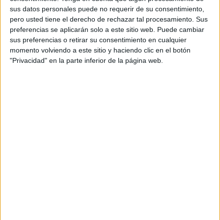
Carlos en 2007.
sus datos personales puede no requerir de su consentimiento,
pero usted tiene el derecho de rechazar tal procesamiento. Sus
Es evidente que el Rey Felipe VI, según la Constitución,
preferencias se aplicarán solo a este sitio web. Puede cambiar
no tiene capacidad ejecutiva para tomar decisiones
sus preferencias o retirar su consentimiento en cualquier
políticas y solucionar los problemas de Ceuta u otra
momento volviendo a este sitio y haciendo clic en el botón
"Privacidad" en la parte inferior de la página web.
ciudad, pero el encuentro con los empresarios puso sobre
la mesa la difícil situación que estos viven y también los
restantes ceutíes en este momento. El anunciado dossier
que se enviará posteriormente podrá servir al menos para
que tras su lectura, el Rey pueda recomendar actuaciones
concretas.
En realidad, la citada Audiencia no fue un encuentro
simplemente, sino que todos los participantes pudieron
expresarse y el Rey contestó las intervenciones con
eficacia. En ese largo coloquio salieron a relucir los
problemas que viven las dos ciudades españolas en África
y el olvido a que están sometidas en muchos aspectos. En