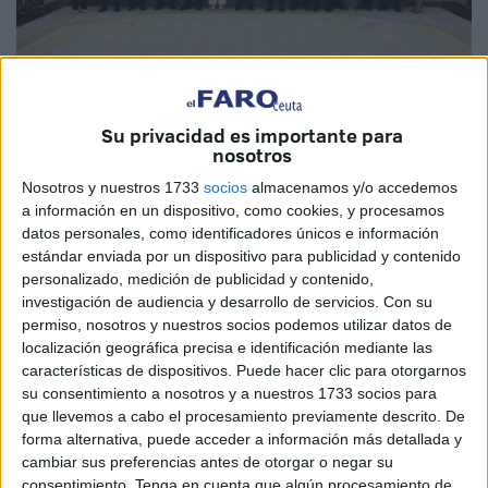
Imagen cedida
Su privacidad es importante para
nosotros
Nosotros y nuestros 1733
socios
almacenamos y/o accedemos
a información en un dispositivo, como cookies, y procesamos
La Audiencia concedida por el Rey Felipe VI a las
datos personales, como identificadores únicos e información
Confederaciones de Empresarios de Ceuta (CECE) y de
estándar enviada por un dispositivo para publicidad y contenido
Melilla (CEME), ha sido un acontecimiento también para
personalizado, medición de publicidad y contenido,
los ciudadanos de ambos territorios. De haber podido, se
investigación de audiencia y desarrollo de servicios.
Con su
permiso, nosotros y nuestros socios podemos utilizar datos de
habrían unido a la representación todos los ceutíes, pero
localización geográfica precisa e identificación mediante las
fue necesario escoger a los empresarios que tienen
características de dispositivos. Puede hacer clic para otorgarnos
actividad directiva hoy día con la CECE y sus problemas.
su consentimiento a nosotros y a nuestros 1733 socios para
A la recíproca, esto quiere decir que en la Ciudad
que llevemos a cabo el procesamiento previamente descrito. De
forma alternativa, puede acceder a información más detallada y
Autónoma en general se espera con ansiedad la visita de
cambiar sus preferencias antes de otorgar o negar su
los Reyes de España como ya ocurrió con Don Juan
consentimiento.
Tenga en cuenta que algún procesamiento de