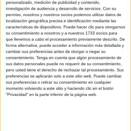
que se domina todo el Estrecho y está a merced de los
personalizado, medición de publicidad y contenido,
investigación de audiencia y desarrollo de servicios.
Con su
vientos de un lado y del otro. El espectáculo del mar desde
permiso, nosotros y nuestros socios podemos utilizar datos de
allí es impresionante y cientos de gaviotas y otros pájaros
localización geográfica precisa e identificación mediante las
planean sin cesar sobre las rocas, comunicando algo de
características de dispositivos. Puede hacer clic para otorgarnos
vida a aquel paraje solitario y todavía natural.
su consentimiento a nosotros y a nuestros 1733 socios para
que llevemos a cabo el procesamiento previamente descrito. De
En cierta ocasión, varios expertos visitaron el abandonado
forma alternativa, puede acceder a información más detallada y
cambiar sus preferencias antes de otorgar o negar su
edificio en ruinas que todavía existe y pensando en las
consentimiento.
Tenga en cuenta que algún procesamiento de
iniciativas que podrían afrontarse en lugar tan privilegiado.
sus datos personales puede no requerir de su consentimiento,
Coincidieron en que un pequeño hotel con decoración
pero usted tiene el derecho de rechazar tal procesamiento. Sus
adecuada, aprovechando los datos históricos de la zona,
preferencias se aplicarán solo a este sitio web. Puede cambiar
sus preferencias o retirar su consentimiento en cualquier
junto al atractivo de encontrarse donde termina o empieza
momento volviendo a este sitio y haciendo clic en el botón
África y en la unión de dos mares, mientras el Faro
"Privacidad" en la parte inferior de la página web.
proyecta sus haces de luz por encima del edificio, podía
ser algo único. Hoy, cuando se encuentra un lugar tan
especial como éste y existe visión turístico-empresarial
para buscar la empresa adecuada, puede construirse y
explotarse un establecimiento que prestigie a la ciudad