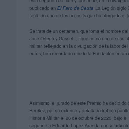
esta segunda edición y, por ende, en la divulgació
publicado en
El Faro de Ceuta
'La Legión siglo 
recibido uno de los accesits que ha otorgado el j
Se trata de un certamen, que toma el nombre del
José Ortega y Gasset--, tiene como uno de sus obj
militar, reflejado en la divulgación de la labor d
euros, han recordado desde la Fundación en un
Asimismo, el jurado de este Premio ha decidido c
Benítez, por su extenso y detallado trabajo publi
Historia Militar' el 26 de octubre de 2020, bajo el
segundo a Eduardo López Aranda por su artículo '