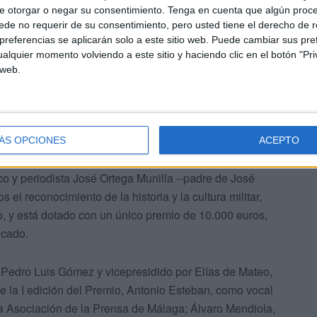
 Vallejo con la Confraternidad de Hermandades Españolas
e otorgar o negar su consentimiento.
Tenga en cuenta que algún proc
 pronunciadas en sus encuentros constituyen referencias
de no requerir de su consentimiento, pero usted tiene el derecho de r
imiento y divulgación de los mismos valores humanos que
referencias se aplicarán solo a este sitio web. Puede cambiar sus pref
alquier momento volviendo a este sitio y haciendo clic en el botón "Pri
 web.
ÁS OPCIONES
ACEPTO
 y periodista José Ortega Munilla --padre de José
 el reconocimiento de la historia y la cultura militar,
ito, y está dotado con un único premio de 10.000 euros,
icado.
r Pedro Luis Gómez y vicepresidido por Elías de Mateo,
e la I edición del Premio, Antonio Esteban, como vocal
a Asociación de la Prensa de Málaga; Álvaro Mendiola,