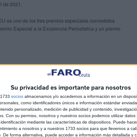
il de 2021.
U es uno de los tres premios especiales concedidos
 premio Especial a la Excelencia Periodística y un premio
Su privacidad es importante para nosotros
se ha otorgado al periodista y académico Luis del Olmo,
ión al fomento de la cultura de defensa poniendo en valor
s 1733
socios
almacenamos y/o accedemos a información en un disposit
sonales, como identificadores únicos e información estándar enviada 
eral, y por la Legión, en particular.
ntenido personalizado, medición de publicidad y contenido, investigaci
os.
Con su permiso, nosotros y nuestros socios podemos utilizar datos 
 de Humanidades se ha dispensado a su eminencia el
identificación mediante las características de dispositivos. Puede hacer
ntribución a la difusión de los valores humanos
ntimiento a nosotros y a nuestros 1733 socios para que llevemos a ca
. De forma alternativa, puede acceder a información más detallada y 