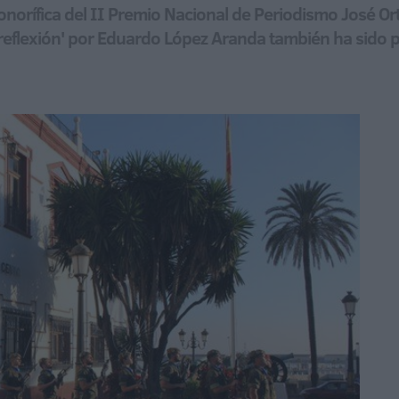
orífica del II Premio Nacional de Periodismo José Orteg
e reflexión' por Eduardo López Aranda también ha sido