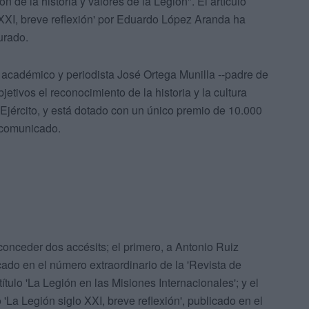
n de la historia y valores de la Legión". El artículo
XXI, breve reflexión' por Eduardo López Aranda ha
urado.
 académico y periodista José Ortega Munilla --padre de
etivos el reconocimiento de la historia y la cultura
el Ejército, y está dotado con un único premio de 10.000
 comunicado.
onceder dos accésits; el primero, a Antonio Ruiz
cado en el número extraordinario de la 'Revista de
 título 'La Legión en las Misiones Internacionales'; y el
La Legión siglo XXI, breve reflexión', publicado en el