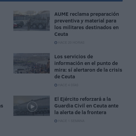
AUME reclama preparación
preventiva y material para
los militares destinados en
Ceuta
HACE 20 HORAS
Los servicios de
información en el punto de
mira: sí alertaron de la crisis
de Ceuta
HACE 4 DÍAS
El Ejército reforzará a la
as
Guardia Civil en Ceuta ante
la alerta de la frontera
HACE 1 SEMANA