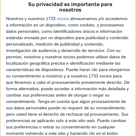
Fiestas Patronales
en honor a
Santa María de África
.
Su privacidad es importante para
nosotros
El ambiente, cargado de alegría y entusiasmo, ha
Nosotros y nuestros 1733
socios
almacenamos y/o accedemos
recordado una vez más la importancia de mantener vivas
a información en un dispositivo, como cookies, y procesamos
las tradiciones.
datos personales, como identificadores únicos e información
estándar enviada por un dispositivo para publicidad y contenido
Desde el
puente Cristo
, punto de partida del recorrido, un
personalizado, medición de publicidad y contenido,
cortejo lleno de fantasía ha desfilado por la ciudad en
investigación de audiencia y desarrollo de servicios.
Con su
permiso, nosotros y nuestros socios podemos utilizar datos de
dirección al
Recinto Ferial
. Cuatro majestuosas
carrozas
localización geográfica precisa e identificación mediante las
decoradas
con esmero han sido las encargadas de
características de dispositivos. Puede hacer clic para otorgarnos
transportar a las protagonistas de la noche:
María Pajares,
su consentimiento a nosotros y a nuestros 1733 socios para
Reina de Reinas; Idaira Ahmed, reina Juvenil; y María
que llevemos a cabo el procesamiento previamente descrito. De
forma alternativa, puede acceder a información más detallada y
González, reina Infantil
. En los vehículos no faltaron
cambiar sus preferencias antes de otorgar o negar su
detalles típicos como flores, abanicos y castañuelas,
consentimiento.
Tenga en cuenta que algún procesamiento de
símbolos todos ellos de la cultura andaluza y del espíritu
sus datos personales puede no requerir de su consentimiento,
festivo.
pero usted tiene el derecho de rechazar tal procesamiento. Sus
preferencias se aplicarán solo a este sitio web. Puede cambiar
Junto a las reinas, también formaron parte del cortejo las
sus preferencias o retirar su consentimiento en cualquier
momento volviendo a este sitio y haciendo clic en el botón
primeras y segundas
damas de honor
, quienes desfilaron