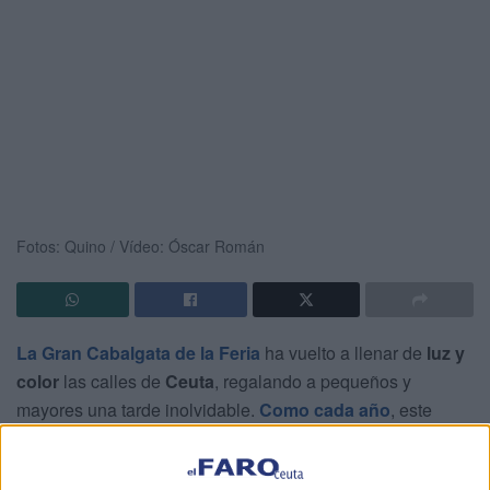
Fotos: Quino / Vídeo: Óscar Román
La Gran Cabalgata de la Feria
ha vuelto a llenar de
luz y
color
las calles de
Ceuta
, regalando a pequeños y
mayores una tarde inolvidable.
Como cada año
, este
evento ha conseguido unir a familias enteras en torno a
una de las citas más esperadas del calendario local: las