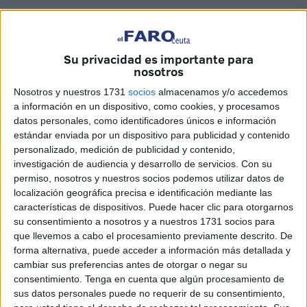
Tras la presentación del
Informe de ratios 2024 que ha
hecho público el Consejo General
este jueves, el
Colegio Oficial de Enfermería de Ceuta se ha unido a la
Su privacidad es importante para
denuncia
por la falta de profesionales
, advirtiendo que
nosotros
esta situación
pone en riesgo la salud de la población y
Nosotros y nuestros 1731
socios
almacenamos y/o accedemos
el buen funcionamiento del Sistema Nacional de Salud
.
a información en un dispositivo, como cookies, y procesamos
datos personales, como identificadores únicos e información
Ante este panorama, han instado a las administraciones a
estándar enviada por un dispositivo para publicidad y contenido
atender de una vez por todas las reclamaciones “y paliar la
personalizado, medición de publicidad y contenido,
investigación de audiencia y desarrollo de servicios.
Con su
enorme diferencia que existe con el resto de países de la
permiso, nosotros y nuestros socios podemos utilizar datos de
Unión Europea”.
localización geográfica precisa e identificación mediante las
características de dispositivos. Puede hacer clic para otorgarnos
Sobre el Informe de ratios 2024, han recalcado que este
su consentimiento a nosotros y a nuestros 1731 socios para
“vuelve a demostrar que
la situación continúa
que llevemos a cabo el procesamiento previamente descrito. De
prácticamente igual que en años anteriores
”.
forma alternativa, puede acceder a información más detallada y
cambiar sus preferencias antes de otorgar o negar su
Al respecto, han señalado que “la
ratio
española se sitúa
consentimiento.
Tenga en cuenta que algún procesamiento de
en
6,36 enfermeras por cada mil habitantes
, una cifra
sus datos personales puede no requerir de su consentimiento,