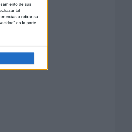
esamiento de sus
echazar tal
erencias o retirar su
vacidad" en la parte