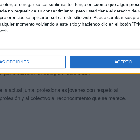
e otorgar o negar su consentimiento.
Tenga en cuenta que algún proc
de no requerir de su consentimiento, pero usted tiene el derecho de r
referencias se aplicarán solo a este sitio web. Puede cambiar sus pref
alquier momento volviendo a este sitio y haciendo clic en el botón "Pri
 web.
r la bienvenida y presentar formalmente a la nueva
ÁS OPCIONES
ACEPTO
n, "valientemente decidió presentarse a la vacante de
 parte activa en el Colegio Profesional".
 la actual junta, profesionales jóvenes con respeto al
 profesión y al colectivo al reconocimiento que se merece.