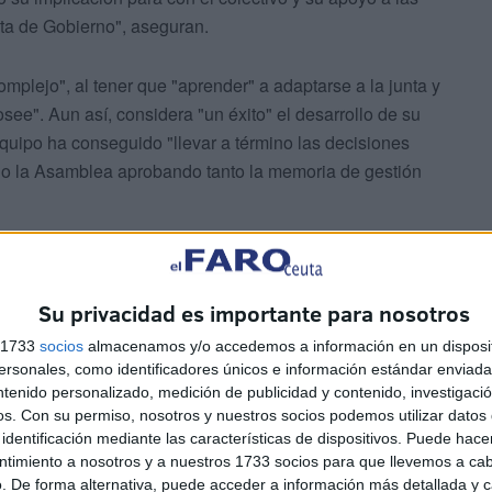
nta de Gobierno", aseguran.
mplejo", al tener que "aprender" a adaptarse a la junta y
see". Aun así, considera "un éxito" el desarrollo de su
quipo ha conseguido "llevar a término las decisiones
do la Asamblea aprobando tanto la memoria de gestión
Su privacidad es importante para nosotros
s 1733
socios
almacenamos y/o accedemos a información en un disposit
sonales, como identificadores únicos e información estándar enviada 
ras actuaciones a llevar a cabo en este 2023. Las
ntenido personalizado, medición de publicidad y contenido, investigaci
on la implementación del PGOU, mejorar y ampliar las
os.
Con su permiso, nosotros y nuestros socios podemos utilizar datos 
identificación mediante las características de dispositivos. Puede hacer
l deseo de implementar la Oficina de Apoyo a la
ntimiento a nosotros y a nuestros 1733 socios para que llevemos a ca
r de Colegios Oficiales de Arquitectos de España, son
. De forma alternativa, puede acceder a información más detallada y 