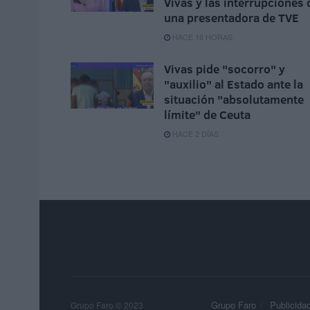
Vivas y las interrupciones 
una presentadora de TVE
HACE 18 HORAS
Vivas pide "socorro" y
"auxilio" al Estado ante la
situación "absolutamente
límite" de Ceuta
HACE 2 DÍAS
Grupo Faro
Publicida
Grupo Faro © 2023