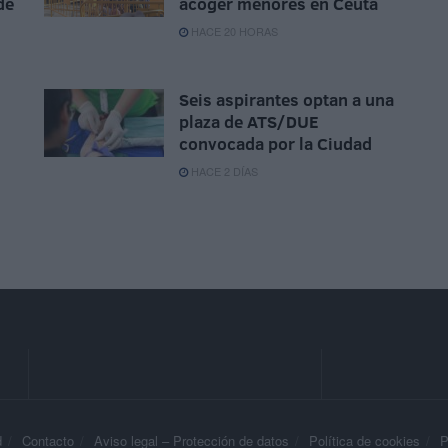
de
acoger menores en Ceuta
HACE 20 HORAS
Seis aspirantes optan a una
plaza de ATS/DUE
convocada por la Ciudad
HACE 2 DÍAS
d
Contacto
Aviso legal – Protección de datos
Política de cookies
P