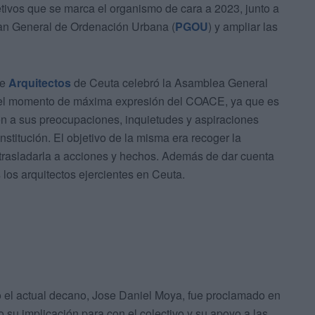
jetivos que se marca el organismo de cara a 2023, junto a
lan General de Ordenación Urbana (
PGOU
) y ampliar las
de
Arquitectos
de Ceuta celebró la Asamblea General
s el momento de máxima expresión del COACE, ya que es
n a sus preocupaciones, inquietudes y aspiraciones
institución. El objetivo de la misma era recoger la
 trasladarla a acciones y hechos. Además de dar cuenta
los arquitectos ejercientes en Ceuta.
 el actual decano, Jose Daniel Moya, fue proclamado en
 su implicación para con el colectivo y su apoyo a las